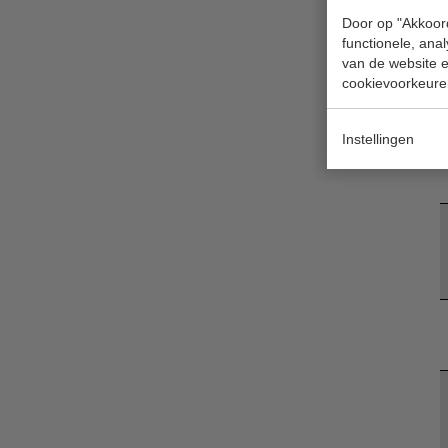
Door op "Akkoord
functionele, ana
van de website en
cookievoorkeure
Instellingen