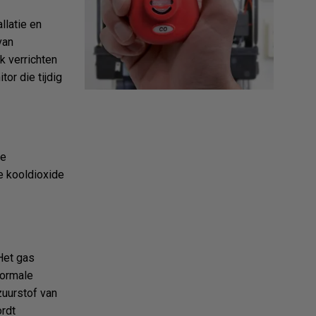
llatie en
van
k verrichten
or die tijdig
de
ie kooldioxide
Het gas
normale
zuurstof van
rdt