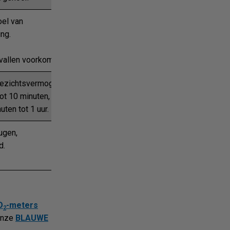
oel van
ng.
vallen voorkomen.
 gezichtsvermogen
ot 10 minuten,
ten tot 1 uur.
ugen,
d.
O
-meters
2
onze
BLAUWE