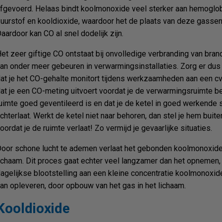
fgevoerd. Helaas bindt koolmonoxide veel sterker aan hemoglo
uurstof en kooldioxide, waardoor het de plaats van deze gassen
aardoor kan CO al snel dodelijk zijn.
et zeer giftige CO ontstaat bij onvolledige verbranding van bran
an onder meer gebeuren in verwarmingsinstallaties. Zorg er dus
at je het CO-gehalte monitort tijdens werkzaamheden aan een cv-
at je een CO-meting uitvoert voordat je de verwarmingsruimte be
uimte goed geventileerd is en dat je de ketel in goed werkende 
chterlaat. Werkt de ketel niet naar behoren, dan stel je hem buit
oordat je de ruimte verlaat! Zo vermijd je gevaarlijke situaties.
oor schone lucht te ademen verlaat het gebonden koolmonoxide
ichaam. Dit proces gaat echter veel langzamer dan het opnemen
agelijkse blootstelling aan een kleine concentratie koolmonoxi
an opleveren, door opbouw van het gas in het lichaam.
Kooldioxide