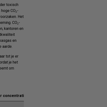
der toxisch
en hoge CO
-
2
roorzaken. Het
ademing. CO
-
2
n, kantoren en
kwaliteit
kasgas en
e aarde.
ar tot je er
ordat je het
 neemt om
concentratie in de lucht