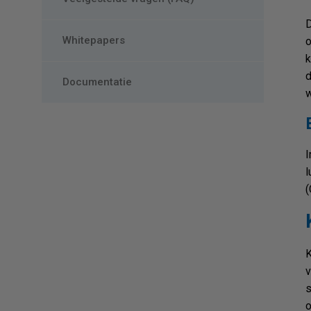
D
Whitepapers
o
k
d
Documentatie
w
I
l
K
v
s
o