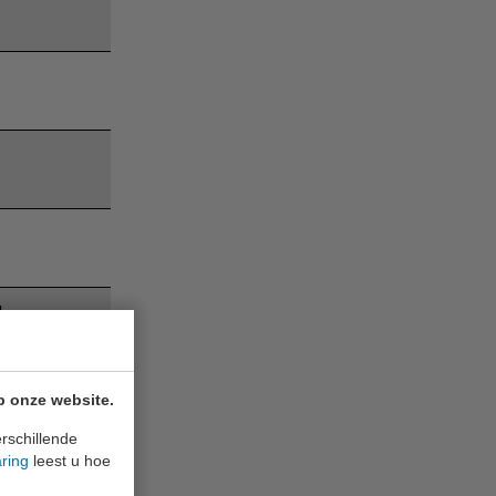
d
uten.
nuten.
p onze website.
rschillende
aring
leest u hoe