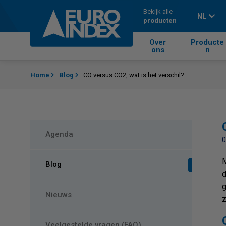
Skip to content
Bekijk alle
NL
producten
Over
Producte
ons
n
Home
Blog
CO versus CO2, wat is het verschil?
Agenda
0
M
Blog
d
g
Nieuws
z
Veelgestelde vragen (FAQ)