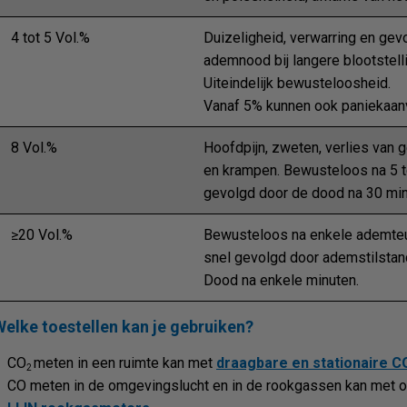
4 tot 5 Vol.%
Duizeligheid, verwarring en gev
ademnood bij langere blootstelli
Uiteindelijk bewusteloosheid.
Vanaf 5% kunnen ook paniekaan
8 Vol.%
Hoofdpijn, zweten, verlies van
en krampen. Bewusteloos na 5 t
gevolgd door de dood na 30 minu
≥20 Vol.%
Bewusteloos na enkele ademte
snel gevolgd door ademstilstan
Dood na enkele minuten.
Welke toestellen kan je gebruiken?
CO
meten in een ruimte kan met
draagbare en stationaire C
2
CO meten in de omgevingslucht en in de rookgassen kan met 