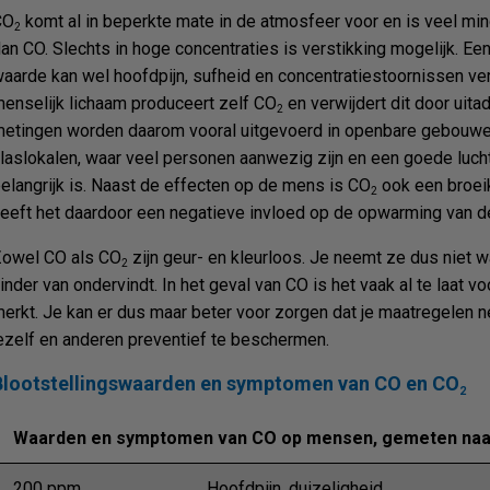
CO
komt al in beperkte mate in de atmosfeer voor en is veel min
2
an CO. Slechts in hoge concentraties is verstikking mogelijk. E
aarde kan wel hoofdpijn, sufheid en concentratiestoornissen ve
enselijk lichaam produceert zelf CO
en verwijdert dit door uit
2
etingen worden daarom vooral uitgevoerd in openbare gebouwe
laslokalen, waar veel personen aanwezig zijn en een goede lucht
elangrijk is. Naast de effecten op de mens is CO
ook een broei
2
eeft het daardoor een negatieve invloed op de opwarming van d
owel CO als CO
zijn geur- en kleurloos. Je neemt ze dus niet wa
2
inder van ondervindt. In het geval van CO is het vaak al te laat vo
erkt. Je kan er dus maar beter voor zorgen dat je maatregelen
ezelf en anderen preventief te beschermen.
Blootstellingswaarden en symptomen van CO en CO
2
Waarden en symptomen van CO op mensen, gemeten naar 
200 ppm
Hoofdpijn, duizeligheid,