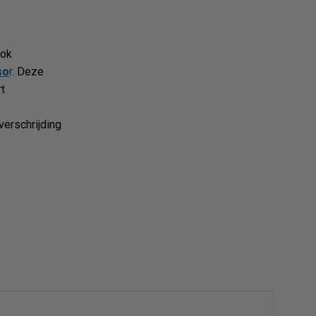
ook
so
r
. Deze
rt
verschrijding