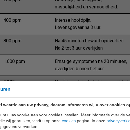
misselijkheid en vermoeidheid.
400 ppm
Intense hoofdpijn.
Levensgevaar na 3 uur.
800 ppm
Na 45 minuten bewustzijnsverlies.
Na 2 tot 3 uur overlijden.
1.600 ppm
Ernstige symptomen na 20 minuten,
overlijden binnen het uur.
3.200 ppm
Hoofdpijn, duizeligheid, misselijkhei
na 5 minuten, bewusteloos na 30 min
euren
6.400 ppm
Hoofdpijn en duizeligheid na 1 à 2 mi
l waarde aan uw privacy, daarom informeren wij u over cookies o
Bewusteloos na 10 tot 15 minuten.
unt u uw voorkeuren voor cookies instellen. Meer informatie over de ve
die wij gebruiken, vindt u op onze
cookies
pagina. In onze
privacyverkl
12.800 ppm
Onmiddellijk bewustzijnsverlies,
gegevens verwerken.