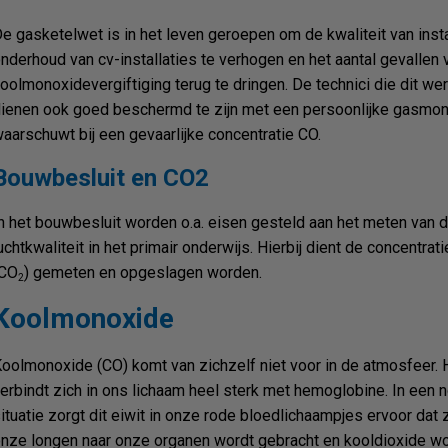
e gasketelwet is in het leven geroepen om de kwaliteit van insta
nderhoud van cv-installaties te verhogen en het aantal gevallen 
oolmonoxidevergiftiging terug te dringen. De technici die dit wer
ienen ook goed beschermd te zijn met een persoonlijke gasmonit
aarschuwt bij een gevaarlijke concentratie CO.
Bouwbesluit en CO2
n het bouwbesluit worden o.a. eisen gesteld aan het meten van 
uchtkwaliteit in het primair onderwijs. Hierbij dient de concentrat
(CO
) gemeten en opgeslagen worden.
2
Koolmonoxide
oolmonoxide (CO) komt van zichzelf niet voor in de atmosfeer. 
erbindt zich in ons lichaam heel sterk met hemoglobine. In een 
ituatie zorgt dit eiwit in onze rode bloedlichaampjes ervoor dat 
nze longen naar onze organen wordt gebracht en kooldioxide wo