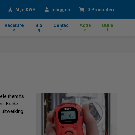
eken
Mijn KWS
Inloggen
0 Producten
Vacature
Blo
Contac
Actie
Outle
s
g
t
s
t
uele thema’s
en. Beide
 uitwerking