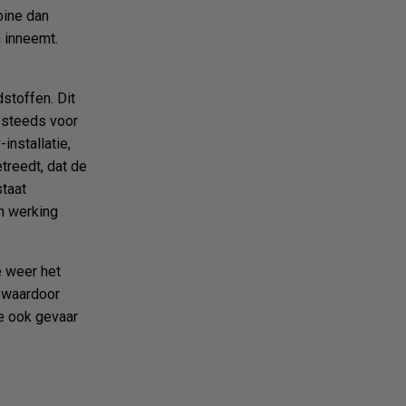
bine dan
 inneemt.
dstoffen. Dit
 steeds voor
installatie,
treedt, dat de
staat
en werking
 weer het
, waardoor
de ook gevaar