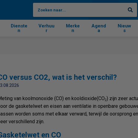
Zo
Dienste
Verhuu
Merke
Agend
Nieuw
n
r
n
a
s
CO versus CO2, wat is het verschil?
3.08.2026
eting van koolmonoxide (CO) en kooldioxide(CO
) zijn zeer act
2
oor de gasketelwet en eisen aan ventilatie in openbare gebouw
assen worden soms met elkaar verward, terwijl de oorsprong en
eer verschillend zijn.
Gasketelwet en CO