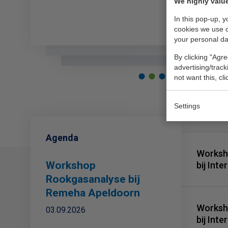
We highly value
INFO
INFO
In this pop-up, 
cookies we use 
your personal da
By clicking "Agre
advertising/trac
not want this, cl
Settings
Agenda
Worksh
Workshop
bij Int
Rookgasanalyse bij
Remeha Apeldoorn
Worksh
03.09.2026
bij Int