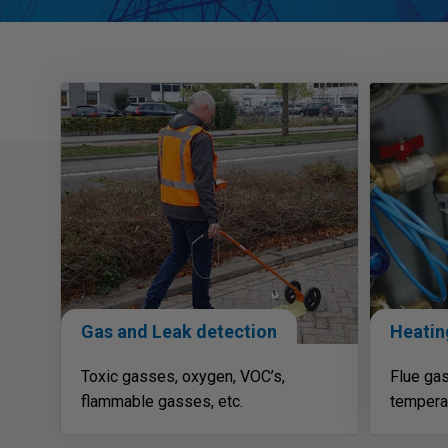
Gas and Leak detection
Heatin
Toxic gasses, oxygen, VOC’s,
Flue gas
flammable gasses, etc.
temperat