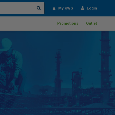
Search
My KWS
Login
Promotions
Outlet