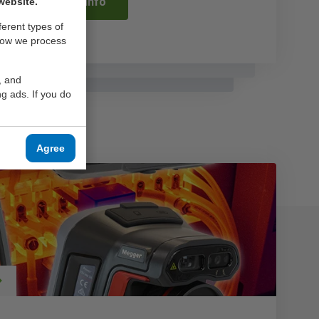
More info
website.
ferent types of
how we process
, and
g ads. If you do
Agree