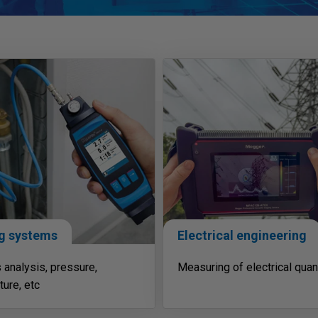
g systems
Electrical engineering
 analysis, pressure,
Measuring of electrical quan
ure, etc