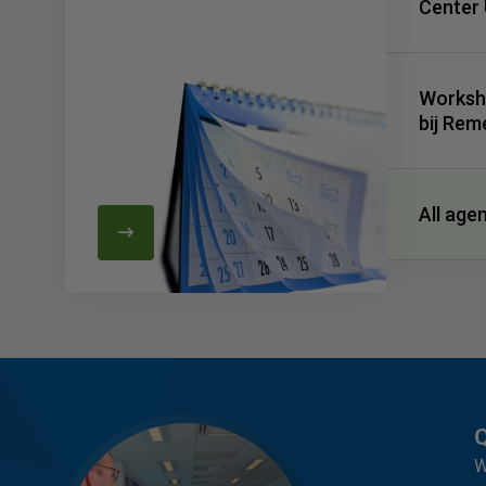
Center 
Worksh
bij Rem
All age
Q
W