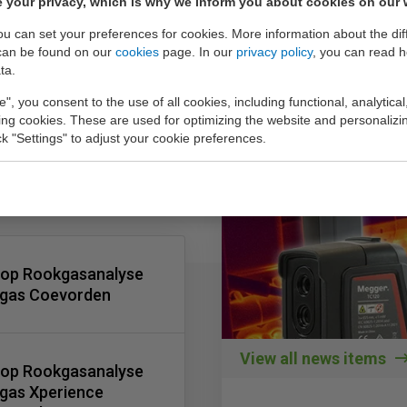
 your privacy, which is why we inform you about cookies on our 
you can set your preferences for cookies. More information about the dif
can be found on our
cookies
page. In our
privacy policy
, you can read 
ta.
e", you consent to the use of all cookies, including functional, analytical
king cookies. These are used for optimizing the website and personalizin
ick "Settings" to adjust your cookie preferences.
op Rookgasanalyse
ergas Coevorden
View all news items
op Rookgasanalyse
ergas Xperience