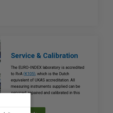
Service & Calibration
The EURO-INDEX laboratory is accredited
to RvA
(
K105
),
which is the Dutch
equivalent of UKAS accreditation. All
measuring instruments supplied can be
serviced, repaired and calibrated in this
laboratory.