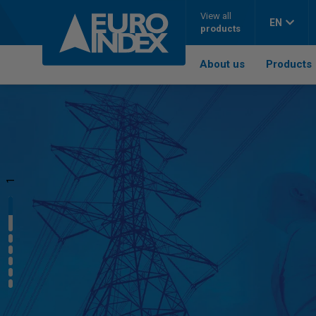
Skip to content
View all
EN
products
About us
Products
1
2
3
4
5
6