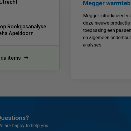
Utrecht
Megger warmteb
Megger introduceert v
deze nieuwe productlijn
op Rookgasanalyse
toepassing een passend
eha Apeldoorn
en algemeen onderhoud
analyses.
nda items
uestions?
e are happy to help you.