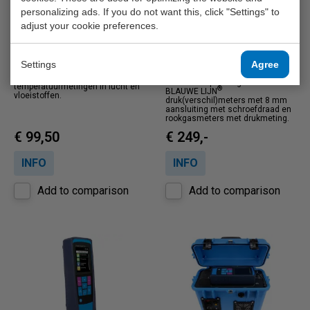
personalizing ads. If you do not want this, click "Settings" to
adjust your cookie preferences.
BLAUWE LIJN X13A
BLAUWE LIJN Afpersset
SE tot 1 bar
Settings
Agree
De BLAUWE LIJN X13A is een K-
type thermokoppel voor
Accessoirepakket geschikt voor
temperatuurmetingen in lucht en
®
BLAUWE LIJN
vloeistoffen.
druk(verschil)meters met 8 mm
aansluiting met schroefdraad en
rookgasmeters met drukmeting.
€ 99,50
€ 249,-
INFO
INFO
Add to comparison
Add to comparison