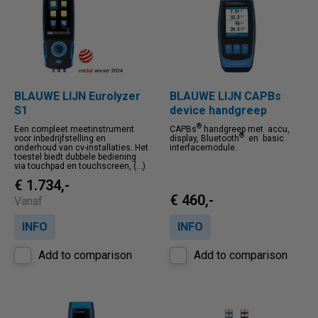
Price ascending
Price descending
BLAUWE LIJN Eurolyzer
BLAUWE LIJN CAPBs
S1
device handgreep
®
Een compleet meetinstrument
CAPBs
handgreep met accu,
®
voor inbedrijfstelling en
display, Bluetooth
en basic
onderhoud van cv-installaties. Het
interfacemodule.
toestel biedt dubbele bediening
via touchpad en touchscreen, (...)
€ 1.734,-
€ 460,-
Vanaf
INFO
INFO
Add to comparison
Add to comparison