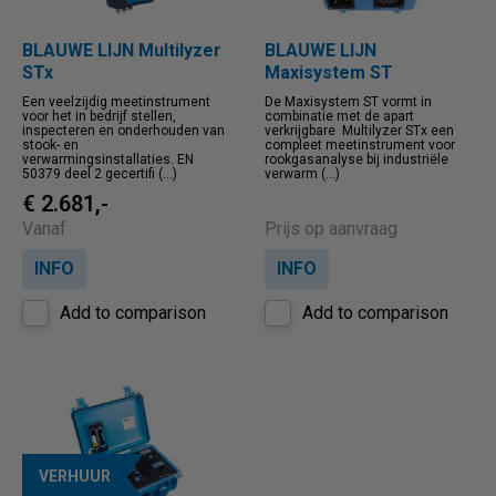
BLAUWE LIJN Multilyzer
BLAUWE LIJN
STx
Maxisystem ST
Een veelzijdig meetinstrument
De Maxisystem ST vormt in
voor het in bedrijf stellen,
combinatie met de apart
inspecteren en onderhouden van
verkrijgbare Multilyzer STx een
stook- en
compleet meetinstrument voor
verwarmingsinstallaties. EN
rookgasanalyse bij industriële
50379 deel 2 gecertifi (...)
verwarm (...)
€ 2.681,-
Vanaf
Prijs op aanvraag
INFO
INFO
Add to comparison
Add to comparison
VERHUUR