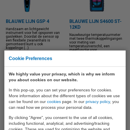
BLAUWE LIJN GSP 4
BLAUWE LIJN S4600 ST-
12KD
Handzaam en lichtgewicht
instrument voor het opsporen van
Nauwkeurige temperatuurmeter
gaslekken. Doordat de sensor op
met twee thermokoppelingangen
een flexibele zwanenhals is
voor meting van
gemonteerd kunt u ook
temperatuurverschil, een
koppelinge (...)
meetfunctie voor
legionellapreventie en digitale m
(...)
Cookie Preferences
€ 339,-
€ 532,-
We highly value your privacy, which is why we inform
INFO
INFO
you about cookies on our website.
Add to comparison
Add to comparison
In this pop-up, you can set your preferences for cookies.
More information about the different types of cookies we use
can be found on our
cookies
page. In our
privacy policy
, you
can read how we process your personal data.
By clicking "Agree", you consent to the use of all cookies,
including functional, analytical, and advertising/tracking
cookies. These are used for optimizing the website and