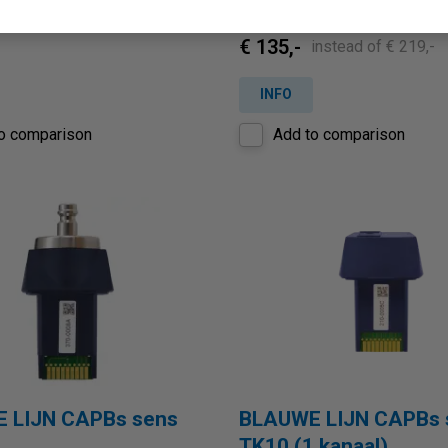
[voorraadoverschot, in nieuws
€ 135,-
instead of € 219,-
INFO
o comparison
Add to comparison
 LIJN CAPBs sens
BLAUWE LIJN CAPBs 
TK10 (1 kanaal)