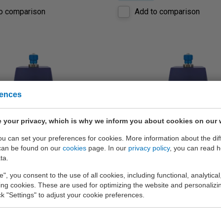
o comparison
Add to comparison
rences
OUTLET
 your privacy, which is why we inform you about cookies on our 
you can set your preferences for cookies. More information about the dif
can be found on our
cookies
page. In our
privacy policy
, you can read 
 LIJN CAPBs sens
BLAUWE LIJN CAPBs 
ta.
PS41
e", you consent to the use of all cookies, including functional, analytical
king cookies. These are used for optimizing the website and personalizin
®
ns meetmodule voor
CAPBs
sens meetmodule vo
ick "Settings" to adjust your cookie preferences.
 tot 6 bar, met 3 mm
drukmeting tot 6 bar, met 3 m
g met borging.
aansluiting met borging.