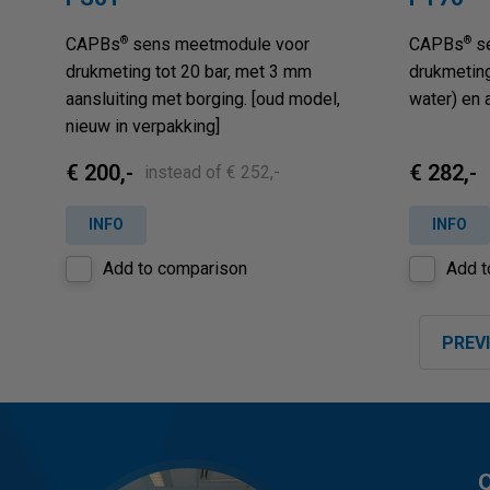
®
®
CAPBs
sens meetmodule voor
CAPBs
se
drukmeting tot 20 bar, met 3 mm
drukmeting
aansluiting met borging. [oud model,
water) en 
nieuw in verpakking]
€ 200,-
€ 282,-
instead of € 252,-
INFO
INFO
Add to comparison
Add t
PREV
Q