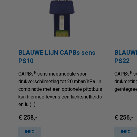
BLAUWE LIJN CAPBs sens
BLAUWE
PS10
PS22
®
®
CAPBs
sens meetmodule voor
CAPBs
se
drukverschilmeting tot 20 mbar/hPa. In
drukmetin
combinatie met een optionele pitotbuis
geïntegree
kan hiermee tevens een luchtsnelheids-
en lu (...)
€ 258,-
€ 256,-
INFO
INFO