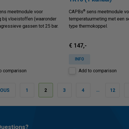
®
ns meetmodule voor
CAPBs
sens meetmodule vo
 bij vloeistoffen (waaronder
temperatuurmeting met een s
agressieve gassen tot 25 bar.
type thermokoppel.
€ 147,-
INFO
o comparison
Add to comparison
…
IOUS
1
2
3
4
12
uestions?