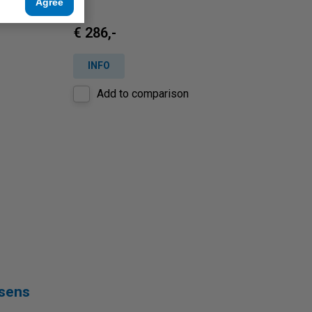
taat]
Agree
€ 286,-
INFO
Add to comparison
sens