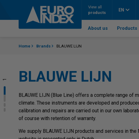
Skip to content
View all
EN
products
About us
Products
Home
Brands
BLAUWE LIJN
BLAUWE LIJN
1
2
3
BLAUWE LIJN (Blue Line) offers a complete range of me
climate. These instruments are developed and produced
calibration and repairs are carried out in our own labora
of course with retention of warranty.
We supply BLAUWE LIJN products and services in the Ne
website is presented only in Dutch.