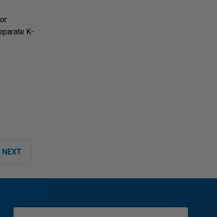
or
eparate K-
NEXT