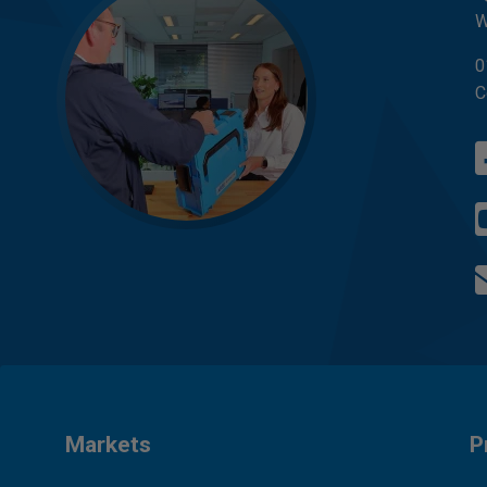
W
0
C
Markets
P