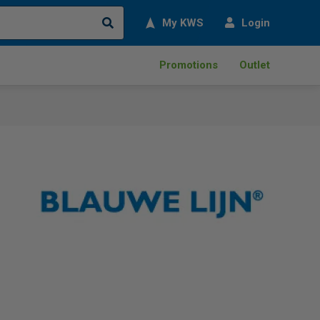
Search
My KWS
Login
Promotions
Outlet