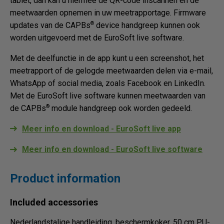
tablet, dan kan u hiermee de QR-code inscannen en de
meetwaarden opnemen in uw meetrapportage. Firmware
®
updates van de CAPBs
device handgreep kunnen ook
worden uitgevoerd met de EuroSoft live software.
Met de deelfunctie in de app kunt u een screenshot, het
meetrapport of de gelogde meetwaarden delen via e-mail,
WhatsApp of social media, zoals Facebook en LinkedIn.
Met de EuroSoft live software kunnen meetwaarden van
®
de CAPBs
module handgreep ook worden gedeeld.
Meer info en download - EuroSoft live app
Meer info en download - EuroSoft live software
Product information
Included accessories
Nederlandstalige handleiding, beschermkoker, 50 cm PU-