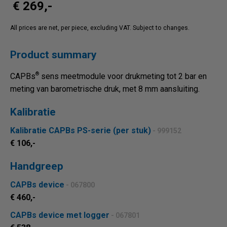
€ 269,-
All prices are net, per piece, excluding VAT. Subject to changes.
Product summary
®
CAPBs
sens meetmodule voor drukmeting tot 2 bar en
meting van barometrische druk, met 8 mm aansluiting.
Kalibratie
Kalibratie CAPBs PS-serie (per stuk)
- 999152
€ 106,-
Handgreep
CAPBs device
- 067800
€ 460,-
CAPBs device met logger
- 067801