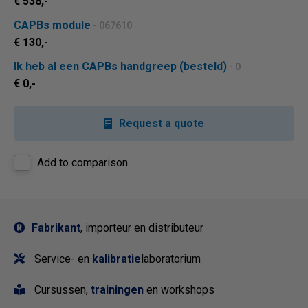
€ 538,-
CAPBs module
- 067610
€ 130,-
Ik heb al een CAPBs handgreep (besteld)
- 0
€ 0,-
Request a quote
Add to comparison
Fabrikant
, importeur en distributeur
Service- en
kalibratie
laboratorium
Cursussen,
trainingen
en workshops