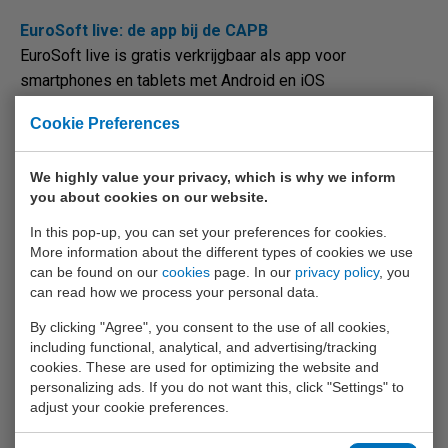
EuroSoft live: de app bij de CAPB
EuroSoft live is gratis verkrijgbaar als app voor
smartphones en tablets met Android en iOS
besturingssystemen en als software voor Windows. Als u
Cookie Preferences
®
met EuroSoft live via Bluetooth
Smart contact maakt met
®
een CAPBs
handgreep worden de meetwaarden en
We highly value your privacy, which is why we inform
®
menu’s weergegeven zoals op een BLAUWE LIJN
you about cookies on our website.
meetinstrument, inclusief de bediening. U kunt de actuele
meetwaarde(n) uitlezen, evenals de maximaal en minimaal
In this pop-up, you can set your preferences for cookies.
More information about the different types of cookies we use
gemeten waarde en deze presenteren in een meetrapport.
can be found on our
cookies
page. In our
privacy policy
, you
Het is ook mogelijk om meetwaarden gedurende een
can read how we process your personal data.
periode te loggen met een instelbaar interval. Deze
By clicking "Agree", you consent to the use of all cookies,
meetwaarden kan u zowel numeriek als grafisch
including functional, analytical, and advertising/tracking
weergeven. Bij bepaalde sens meetmodules zijn
cookies. These are used for optimizing the website and
aanvullende meetprogramma’s mogelijk, zoals een
personalizing ads. If you do not want this, click "Settings" to
lekhoeveelheidsmeting (druk) of een meetfunctie voor
adjust your cookie preferences.
legionellapreventie (temperatuur). Heeft uw laptop of pc