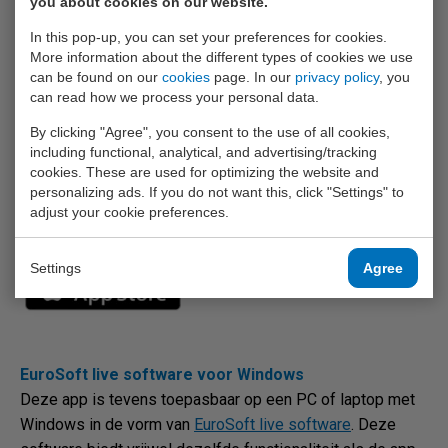
you about cookies on our website.
metingen van 1 opdracht in de vooraf geconfigureerde
volgorde worden verricht, opgeslagen en overzichtelijk
In this pop-up, you can set your preferences for cookies.
More information about the different types of cookies we use
gerapporteerd.
can be found on our
cookies
page. In our
privacy policy
, you
can read how we process your personal data.
De EuroSoft Live App kunt u GRATIS downloaden via
By clicking "Agree", you consent to the use of all cookies,
onderstaande links:
including functional, analytical, and advertising/tracking
cookies. These are used for optimizing the website and
personalizing ads. If you do not want this, click "Settings" to
adjust your cookie preferences.
Settings
Agree
EuroSoft live software voor Windows
Deze app is tevens toepasbaar op een PC of laptop met
Windows in de vorm van
EuroSoft live software
. Deze