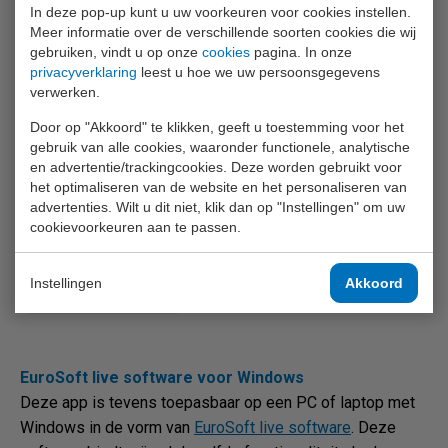
metingen van 1 opdracht in de vooraf geconfigureerde
In deze pop-up kunt u uw voorkeuren voor cookies instellen.
Meer informatie over de verschillende soorten cookies die wij
volgorde worden verricht, opgeslagen en overzichtelijk
gebruiken, vindt u op onze
cookies
pagina. In onze
gerapporteerd.
privacyverklaring
leest u hoe we uw persoonsgegevens
verwerken.
De EuroSoft Live App kunt u GRATIS downloaden via
Door op "Akkoord" te klikken, geeft u toestemming voor het
onderstaande links:
gebruik van alle cookies, waaronder functionele, analytische
en advertentie/trackingcookies. Deze worden gebruikt voor
het optimaliseren van de website en het personaliseren van
advertenties. Wilt u dit niet, klik dan op "Instellingen" om uw
cookievoorkeuren aan te passen.
Instellingen
Akkoord
EuroSoft live software voor Windows
Deze app is tevens toepasbaar op een PC of laptop met
Windows in de vorm van
EuroSoft live software
. Deze