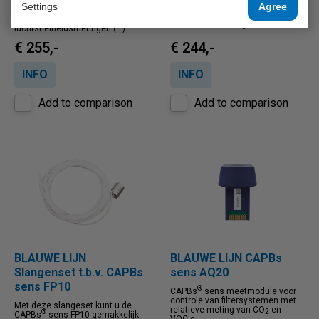
en temperatuurmeting. Met de
®
Settings
Agree
de CAPBs
sens FP10
optionele meetsonde kunnen
nauwkeurige luchtsnelheids- en
nauwkeurige
temperatuurmetingen uitvoeren.
luchtsnelheidsmetingen (...)
€ 255,-
€ 244,-
INFO
INFO
Add to comparison
Add to comparison
BLAUWE LIJN
BLAUWE LIJN CAPBs
Slangenset t.b.v. CAPBs
sens AQ20
sens FP10
®
CAPBs
sens meetmodule voor
controle van filtersystemen met
Met deze slangeset kunt u de
relatieve meting van CO
en
®
2
CAPBs
sens FP10 gemakkelijk