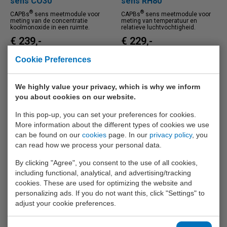
sens CO30
sens RH80
®
®
CAPBs
sens meetmodule voor
CAPBs
sens meetmodule voor
meting van de concentratie
meting van temperatuur en
koolmonoxide in een ruimte.
relatieve luchtvochtigheid.
€ 239,-
€ 229,-
Cookie Preferences
INFO
INFO
Add to comparison
Add to comparison
We highly value your privacy, which is why we inform
you about cookies on our website.
In this pop-up, you can set your preferences for cookies.
More information about the different types of cookies we use
can be found on our
cookies
page. In our
privacy policy
, you
can read how we process your personal data.
By clicking "Agree", you consent to the use of all cookies,
including functional, analytical, and advertising/tracking
cookies. These are used for optimizing the website and
BLAUWE LIJN CAPBs
BLAUWE LIJN
personalizing ads. If you do not want this, click "Settings" to
sens FP10
Meetsonde t.b.v. CAPBs
adjust your cookie preferences.
sens FP10
®
CAPBs
sens meetmodule voor
drukverschilmeting tot 20 mbar
Met deze meetsonde kunt u met