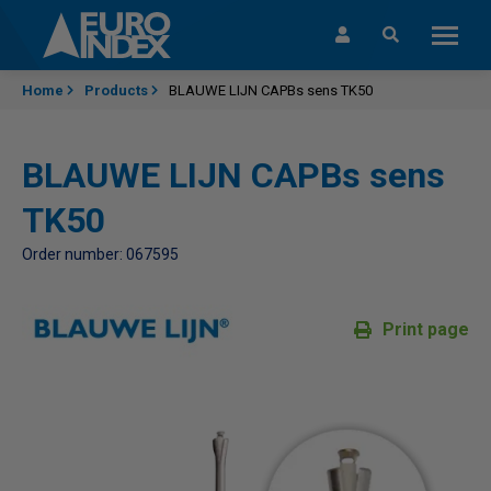
Skip to content
Home
Products
BLAUWE LIJN CAPBs sens TK50
BLAUWE LIJN CAPBs sens
TK50
Order number: 067595
Print page