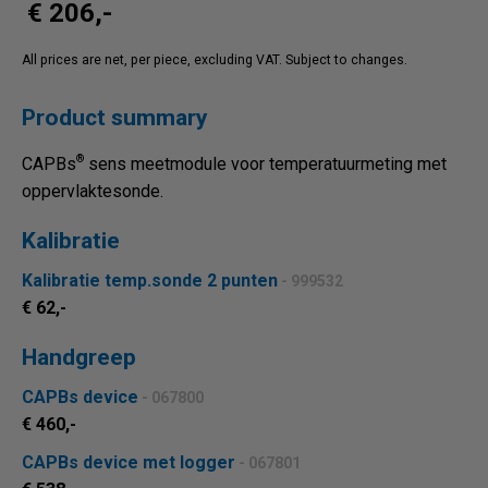
€ 206,-
All prices are net, per piece, excluding VAT. Subject to changes.
Product summary
®
CAPBs
sens meetmodule voor temperatuurmeting met
oppervlaktesonde.
Kalibratie
Kalibratie temp.sonde 2 punten
- 999532
€ 62,-
Handgreep
CAPBs device
- 067800
€ 460,-
CAPBs device met logger
- 067801