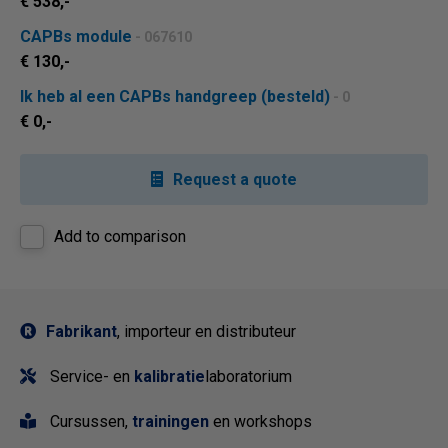
€ 538,-
CAPBs module
- 067610
€ 130,-
Ik heb al een CAPBs handgreep (besteld)
- 0
€ 0,-
Request a quote
Add to comparison
Fabrikant
, importeur en distributeur
Service- en
kalibratie
laboratorium
Cursussen,
trainingen
en workshops