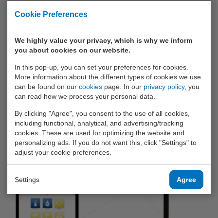
meetinstrument, inclusief de bediening. U kunt de actuele
Cookie Preferences
meetwaarde(n) uitlezen, evenals de maximaal en minimaal
gemeten waarde en deze presenteren in een meetrapport.
We highly value your privacy, which is why we inform
Het is ook mogelijk om meetwaarden gedurende een
you about cookies on our website.
periode te loggen met een instelbaar interval. Deze
In this pop-up, you can set your preferences for cookies.
meetwaarden kan u zowel numeriek als grafisch
More information about the different types of cookies we use
weergeven. Bij bepaalde sens meetmodules zijn
can be found on our
cookies
page. In our
privacy policy
, you
aanvullende meetprogramma’s mogelijk, zoals een
can read how we process your personal data.
lekhoeveelheidsmeting (druk) of een meetfunctie voor
By clicking "Agree", you consent to the use of all cookies,
legionellapreventie (temperatuur). Heeft uw laptop of pc
including functional, analytical, and advertising/tracking
®
geen Bluetooth
, dan is er optioneel een
Bluetooth
cookies. These are used for optimizing the website and
dongel
verkrijgbaar.
personalizing ads. If you do not want this, click "Settings" to
adjust your cookie preferences.
Settings
Agree