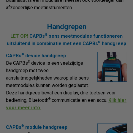
Daarnaast is een modulaire meetset ook voordeliger dan
afzonderlijke meetinstrumenten.
Handgrepen
®
LET OP!
CAPBs
sens meetmodules functioneren
®
uitsluitend in combinatie met een CAPBs
handgreep
®
CAPBs
device handgreep
®
De CAPBs
device is een veelzijdige
handgreep met twee
aansluitmogelijkheden waarop alle sens
meetmodules kunnen worden geplaatst.
Deze handgreep bevat een display, drie toetsen voor
®
bediening, Bluetooth
communicatie en een accu.
Klik hier
voor meer info.
®
CAPBs
module handgreep