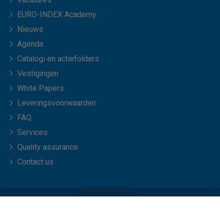
EURO-INDEX Academy
Nieuws
Agenda
Catalogi en actiefolders
Vestigingen
White Papers
Leveringsvoorwaarden
FAQ
Services
Quality assurance
Contact us
© Copyright 2026 EURO-INDEX b.v.