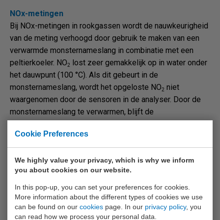
NOx-metingen
Bij NOx-metingen in rookgassen wordt de nauwkeurigheid
van de meting verhoogd door gebruik te maken van een
verwarmde monsternameslang in combinatie met een
peltierkoeler. NO
lost zeer gemakkelijk op in water onder
2
het dauwpunt (100 °C). Als dit gebeurt in de
monsternameslang, wordt het opgeloste NO
niet
2
waargenomen door de sensoren in de analyser. Door de
monsternameslang te verwarmen, blijft de
rookgastemperatuur boven het dauwpunt en condenseren
Cookie Preferences
de rookgassen niet. Het NO
blijft hierdoor in gasvorm
2
aanwezig. De snelle afkoeling naar 5 °C in de peltierkoeler
We highly value your privacy, which is why we inform
zorgt dat het NO
geen kans krijgt om opgenomen te
2
you about cookies on our website.
worden in het condenswater en bereikt het ongeschonden
de gassensoren, waar deze het nauwkeurig kunnen meten.
In this pop-up, you can set your preferences for cookies.
More information about the different types of cookies we use
Bediening
can be found on our
cookies
page. In our
privacy policy
, you
can read how we process your personal data.
Aan de bovenzijde van het systeem is een stoffilter