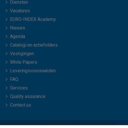
Diensten
Vacatures
EURO-INDEX Academy
Nieuws
Agenda
Catalogi en actiefolders
Vestigingen
White Papers
Leveringsvoorwaarden
FAQ
Services
Quality assurance
Contact us