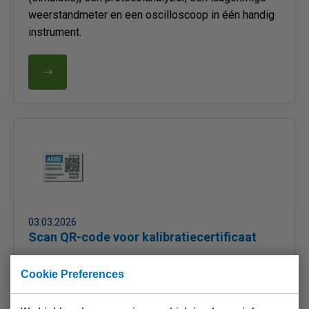
weerstandmeter en een oscilloscoop in één handig
instrument.
03.03.2026
Scan QR-code voor kalibratiecertificaat
Een meetinstrument dat is gekalibreerd door EURO-
Cookie Preferences
INDEX wordt voorzien van een kalibratiesticker met
een QR-code. Door deze code te scannen met uw