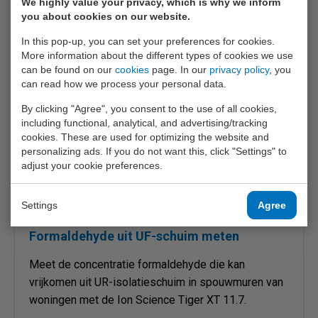
We highly value your privacy, which is why we inform
telefoon of tablet krijgt u direct het bijbehorende
you about cookies on our website.
kalibratiecertificaat te zien.
In this pop-up, you can set your preferences for cookies.
More information about the different types of cookies we use
can be found on our
cookies
page. In our
privacy policy
, you
can read how we process your personal data.
By clicking "Agree", you consent to the use of all cookies,
including functional, analytical, and advertising/tracking
cookies. These are used for optimizing the website and
personalizing ads. If you do not want this, click "Settings" to
adjust your cookie preferences.
Settings
Agree
27.02.2026
Formaldehyde uit UF-schuim meten
Meet de concentratie formaldehyde die kan
vrijkomen uit UR-isolatieschuim in spouwmuren van
woningen met de Ion Science Tiger XT 11.7.