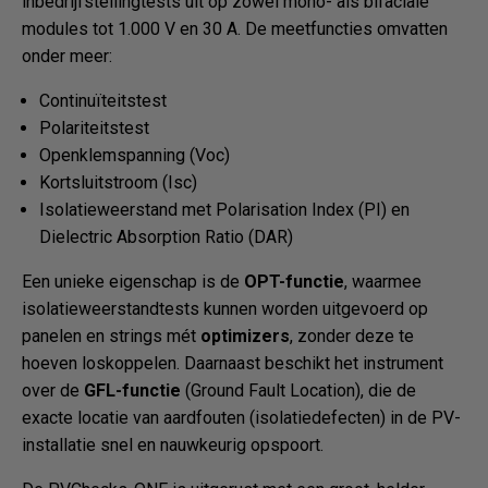
inbedrijfstellingtests uit op zowel mono- als bifaciale
modules tot 1.000 V en 30 A. De meetfuncties omvatten
onder meer:
Continuïteitstest
Polariteitstest
Openklemspanning (Voc)
Kortsluitstroom (Isc)
Isolatieweerstand met Polarisation Index (PI) en
Dielectric Absorption Ratio (DAR)
Een unieke eigenschap is de
OPT-functie
, waarmee
isolatieweerstandtests kunnen worden uitgevoerd op
panelen en strings mét
optimizers
, zonder deze te
hoeven loskoppelen. Daarnaast beschikt het instrument
over de
GFL-functie
(Ground Fault Location), die de
exacte locatie van aardfouten (isolatiedefecten) in de PV-
installatie snel en nauwkeurig opspoort.