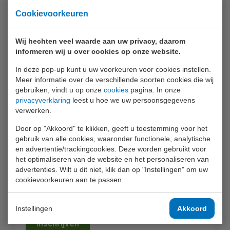
Cookievoorkeuren
Veelgestelde vragen (FAQ)
Whitepapers
Wij hechten veel waarde aan uw privacy, daarom
informeren wij u over cookies op onze website.
Documentatie
In deze pop-up kunt u uw voorkeuren voor cookies instellen.
Meer informatie over de verschillende soorten cookies die wij
gebruiken, vindt u op onze
cookies
pagina. In onze
privacyverklaring
leest u hoe we uw persoonsgegevens
verwerken.
Door op "Akkoord" te klikken, geeft u toestemming voor het
gebruik van alle cookies, waaronder functionele, analytische
en advertentie/trackingcookies. Deze worden gebruikt voor
Schrijf je in
het optimaliseren van de website en het personaliseren van
advertenties. Wilt u dit niet, klik dan op "Instellingen" om uw
cookievoorkeuren aan te passen.
voor onze maandelijkse nieuwsbrief, met
relevante informatie en acties!
Instellingen
Akkoord
Inschrijven