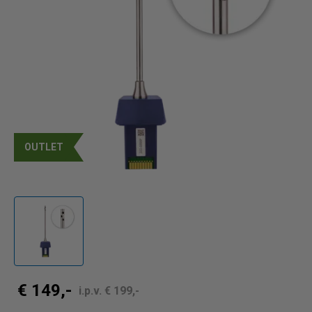
OUTLET
€ 149,-
i.p.v. € 199,-