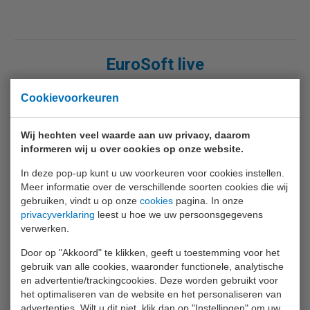
EuroSoft live
Cookievoorkeuren
EuroSoft live: de app bij de CAPB
EuroSoft live is gratis verkrijgbaar als app voor
smartphones en tablets met Android en iOS
Wij hechten veel waarde aan uw privacy, daarom
informeren wij u over cookies op onze website.
besturingssystemen en als software voor Windows. Als u
®
met EuroSoft live via Bluetooth
Smart contact maakt met
In deze pop-up kunt u uw voorkeuren voor cookies instellen.
®
een CAPBs
handgreep worden de meetwaarden en
Meer informatie over de verschillende soorten cookies die wij
gebruiken, vindt u op onze
cookies
pagina. In onze
®
menu’s weergegeven zoals op een BLAUWE LIJN
privacyverklaring
leest u hoe we uw persoonsgegevens
meetinstrument, inclusief de bediening. U kunt de actuele
verwerken.
meetwaarde(n) uitlezen, evenals de maximaal en minimaal
Door op "Akkoord" te klikken, geeft u toestemming voor het
gemeten waarde en deze presenteren in een meetrapport.
gebruik van alle cookies, waaronder functionele, analytische
Het is ook mogelijk om meetwaarden gedurende een
en advertentie/trackingcookies. Deze worden gebruikt voor
periode te loggen met een instelbaar interval. Deze
het optimaliseren van de website en het personaliseren van
meetwaarden kan u zowel numeriek als grafisch
advertenties. Wilt u dit niet, klik dan op "Instellingen" om uw