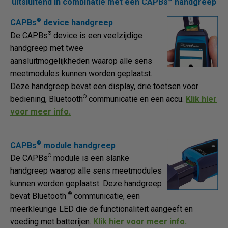
uitsluitend in combinatie met een CAPBs
handgreep
®
CAPBs
device handgreep
®
De CAPBs
device is een veelzijdige
handgreep met twee
aansluitmogelijkheden waarop alle sens
meetmodules kunnen worden geplaatst.
Deze handgreep bevat een display, drie toetsen voor
®
bediening, Bluetooth
communicatie en een accu.
Klik hier
voor meer info.
®
CAPBs
module handgreep
®
De CAPBs
module is een slanke
handgreep waarop alle sens meetmodules
kunnen worden geplaatst. Deze handgreep
®
bevat Bluetooth
communicatie, een
meerkleurige LED die de functionaliteit aangeeft en
voeding met batterijen.
Klik hier voor meer info.