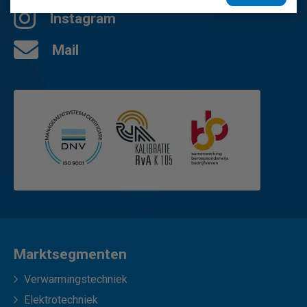
Instagram
Mail
Marktsegmenten
Verwarmingstechniek
Elektrotechniek