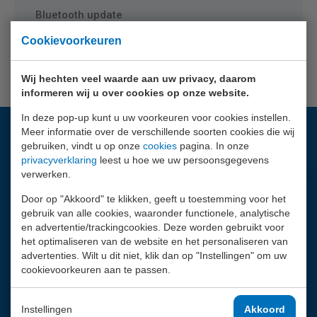
Bluetooth update
Cookievoorkeuren
Megger PowerSuite software update
Wij hechten veel waarde aan uw privacy, daarom
informeren wij u over cookies op onze website.
In deze pop-up kunt u uw voorkeuren voor cookies instellen.
Meer informatie over de verschillende soorten cookies die wij
Vragen?
gebruiken, vindt u op onze
cookies
pagina. In onze
privacyverklaring
leest u hoe we uw persoonsgegevens
Wij helpen je graag.
verwerken.
010 - 2 888 000
Door op "Akkoord" te klikken, geeft u toestemming voor het
Contactpagina
gebruik van alle cookies, waaronder functionele, analytische
en advertentie/trackingcookies. Deze worden gebruikt voor
Facebook
het optimaliseren van de website en het personaliseren van
advertenties. Wilt u dit niet, klik dan op "Instellingen" om uw
LinkedIn
cookievoorkeuren aan te passen.
Youtube
Instellingen
Akkoord