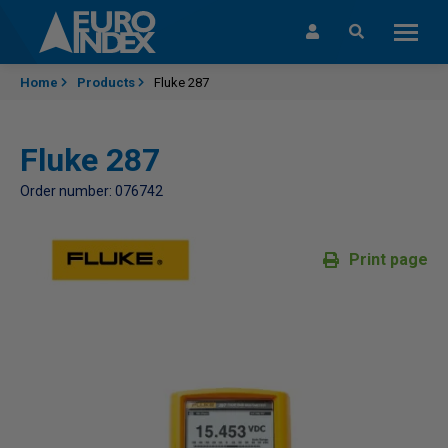
Skip to content
Home
Products
Fluke 287
Fluke 287
Order number: 076742
Print page