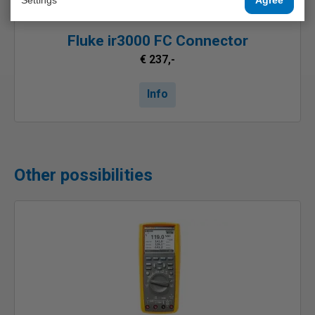
Fluke ir3000 FC Connector
€ 237,-
Info
Other possibilities