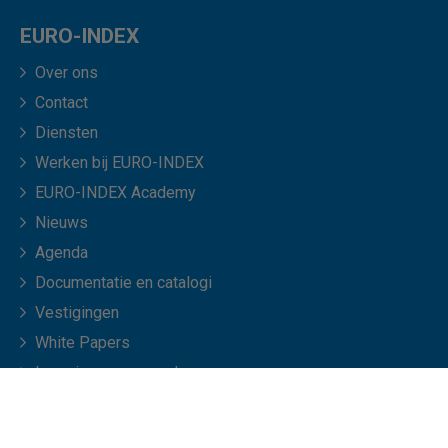
EURO-INDEX
Over ons
Contact
Diensten
Werken bij EURO-INDEX
EURO-INDEX Academy
Nieuws
Agenda
Documentatie en catalogi
Vestigingen
White Papers
Leveringsvoorwaarden
Veelgestelde vragen