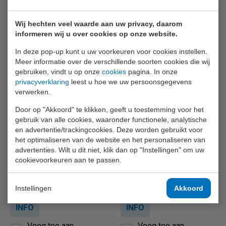
Voeg toe aan
Voeg toe aan
vergelijking
vergelijking
Wij hechten veel waarde aan uw privacy, daarom
informeren wij u over cookies op onze website.
In deze pop-up kunt u uw voorkeuren voor cookies instellen.
Meer informatie over de verschillende soorten cookies die wij
gebruiken, vindt u op onze
cookies
pagina. In onze
privacyverklaring
leest u hoe we uw persoonsgegevens
verwerken.
Door op "Akkoord" te klikken, geeft u toestemming voor het
gebruik van alle cookies, waaronder functionele, analytische
MSA Altair Pro
MSA Altair 2X
en advertentie/trackingcookies. Deze worden gebruikt voor
het optimaliseren van de website en het personaliseren van
Enkelvoudige gasdetector met
Bijzonder robuuste enkelvoudige
hoge prestaties.
of 2-gassen detector met de
advertenties. Wilt u dit niet, klik dan op "Instellingen" om uw
toonaangevende XCell sensoren
cookievoorkeuren aan te passen.
met superieure stabiliteit,
nauwkeurigheid, responstijd en e
(...)
Instellingen
Akkoord
Prijs op aanvraag
Prijs op aanvraag
INFO
INFO
Voeg toe aan
Voeg toe aan