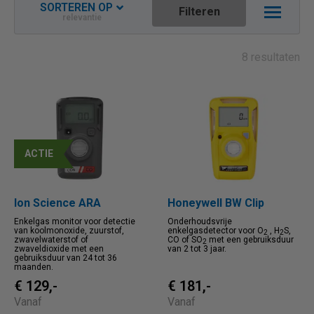
SORTEREN OP
Filteren
relevantie
Relevantie
Nieuwste aflopend
8 resultaten
Naam oplopend
Naam aflopend
Prijs oplopend
Prijs aflopend
ACTIE
Ion Science ARA
Honeywell BW Clip
Enkelgas monitor voor detectie
Onderhoudsvrije
van koolmonoxide, zuurstof,
enkelgasdetector voor O
, H
S,
2
2
zwavelwaterstof of
CO of SO
met een gebruiksduur
2
zwaveldioxide met een
van 2 tot 3 jaar.
gebruiksduur van 24 tot 36
maanden.
€ 129,-
€ 181,-
Vanaf
Vanaf