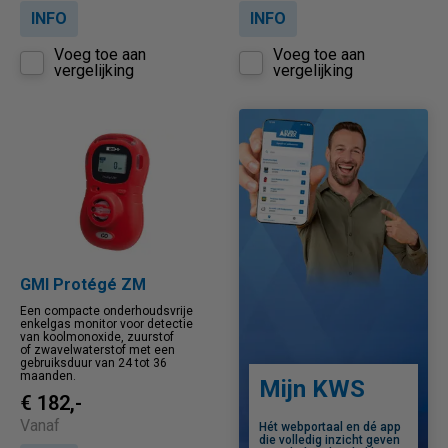
INFO
INFO
Voeg toe aan
Voeg toe aan
vergelijking
vergelijking
GMI Protégé ZM
Een compacte onderhoudsvrije
enkelgas monitor voor detectie
van koolmonoxide, zuurstof
of zwavelwaterstof met een
gebruiksduur van 24 tot 36
maanden.
Mijn KWS
€ 182,-
Vanaf
Hét webportaal en dé app
die volledig inzicht geven