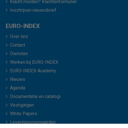
Klacht melden? Klachtenformulier
Inschrijven nieuwsbrief
EURO-INDEX
Over ons
Contact
Diensten
Werken bij EURO-INDEX
EURO-INDEX Academy
Nieuws
Agenda
Documentatie en catalogi
Vestigingen
White Papers
Leveringsvoorwaarden