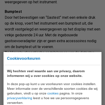
weergegeven op het instrument.
Bumptest
Door het bevestigen van “Gastest” met een enkele druk
op de knop, voert het instrument een bumptest uit, die
wordt vastgelegd en weergegeven op het display met een
vinkje gedurende 24 uur. Met de ingebouwde
gastoevoeradapter zijn er geen extra accessoires nodig
om de bumptest uit te voeren.
De Visuele, akoestische en trilalarmen van de detector
kunnen samen met de respons op een bekende
Cookievoorkeuren
gasconcentratie worden gecontroleerd met de optionele
Altair QuickCheck. U hoeft alleen de knop in te drukken en
Wij hechten veel waarde aan uw privacy, daarom
het toestel in het teststation te plaatsen. De resultaten
informeren wij u over cookies op onze website.
worden weergegeven met 3 LED’s.
In deze pop-up kunt u uw voorkeuren voor cookies instellen.
Meer informatie over de verschillende soorten cookies die wij
Loggen
gebruiken, vindt u op onze
cookies
pagina. In onze
De Altair Pro biedt een uitgebreide datalogging-functie.
privacyverklaring
leest u hoe we uw persoonsgegevens
verwerken.
De 50 laatste gebeurtenissen, samen met de