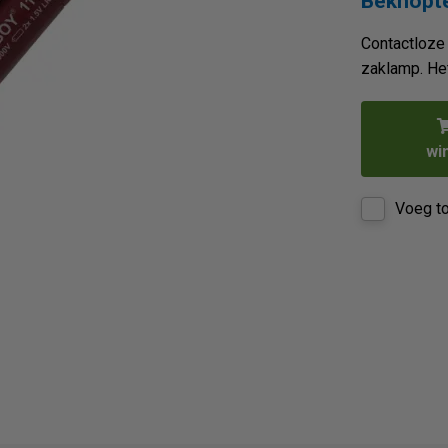
Beknopte
Contactloze
zaklamp. Het
wi
Voeg to