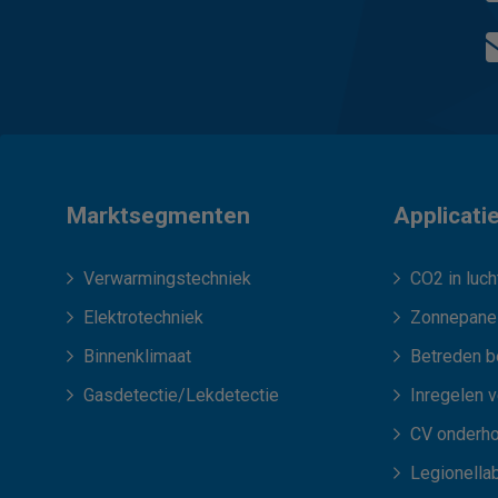
Marktsegmenten
Applicati
Verwarmingstechniek
CO2 in luch
Elektrotechniek
Zonnepane
Binnenklimaat
Betreden b
Gasdetectie/Lekdetectie
Inregelen 
CV onderh
Legionellab