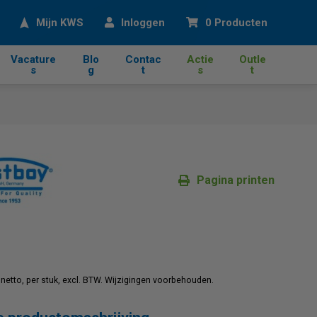
eken
Mijn KWS
Inloggen
0 Producten
Vacature
Blo
Contac
Actie
Outle
s
g
t
s
t
Pagina printen
0
jn netto, per stuk, excl. BTW. Wijzigingen voorbehouden.