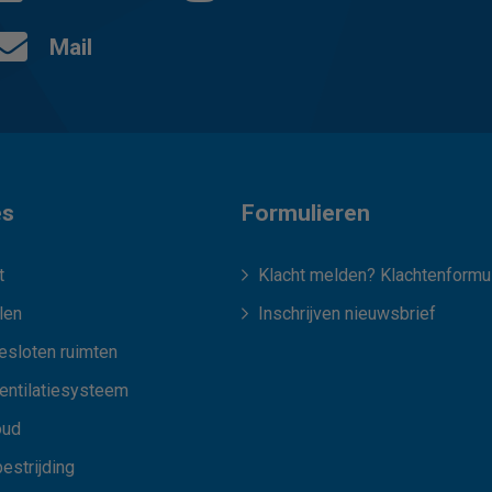
Mail
es
Formulieren
t
Klacht melden? Klachtenformul
len
Inschrijven nieuwsbrief
esloten ruimten
ventilatiesysteem
oud
estrijding