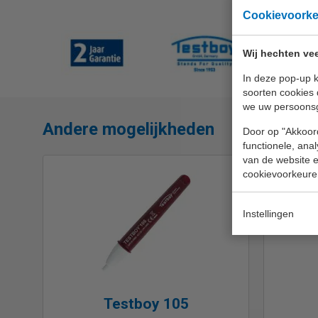
Cookievoork
Wij hechten vee
In deze pop-up k
soorten cookies 
we uw persoons
Andere mogelijkheden
Door op "Akkoord
functionele, ana
van de website en
cookievoorkeure
Instellingen
Testboy 105