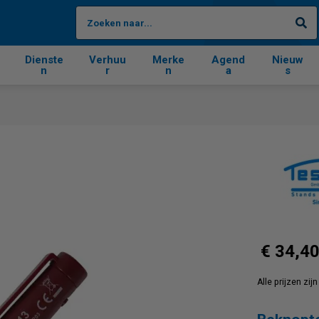
Zo
Dienste
Verhuu
Merke
Agend
Nieuw
n
r
n
a
s
€ 34,4
Alle prijzen zi