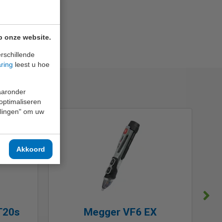
p onze website.
rschillende
aring
leest u hoe
waaronder
 optimaliseren
ellingen" om uw
Akkoord
T20s
Megger VF6 EX