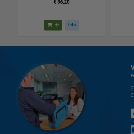
€ 36,20
Info
W
0
C