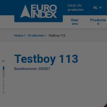
Skip to content
Bekijk alle
NL
producten
Over
Producte
ons
n
Home
Producten
Testboy 113
Testboy 113
1
2
3
4
5
Bestelnummer: 050307