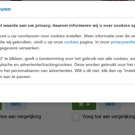
euren
l waarde aan uw privacy, daarom informeren wij u over cookies o
y 114
Testboy 2200
unt u uw voorkeuren voor cookies instellen. Meer informatie over de ve
die wij gebruiken, vindt u op onze
cookies
pagina. In onze
privacyverkl
e spanningzoeker van 12 tot
Veelzijdige digitale multimete
gegevens verwerken.
C met ingebouwde zaklamp.
algemene elektrische en indus
" te klikken, geeft u toestemming voor het gebruik van alle cookies, 
visueel signaal beschikt dit
toepassingen. Dit eenvoudig 
lytische en advertentie/trackingcookies. Deze worden gebruikt voor het
ook over een trilfunctie.
bedienen instrument zorgt voo
 het personaliseren van advertenties. Wilt u dit niet, klik dan op "Inst
n aan te passen.
veilighei (...)
€ 100,-
INFO
INFO
toe aan vergelijking
Voeg toe aan vergelijkin