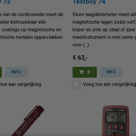
y 73
Testboy 74
p van de combisonde meet de
Deze laagdiktemeter meet alle
eter betrouwbaar alle
magnetische lagen zoals verf
e coatings op magnetische en
koper en zink op staal of ijzer.
tische metalen oppervlakken.
meetinstrument is met name 
voor (...)
€ 63,-
INFO
INFO
toe aan vergelijking
Voeg toe aan vergelijkin