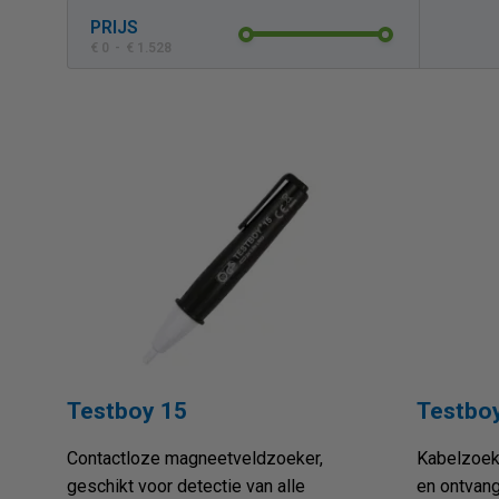
PRIJS
€ 0
-
€ 1.528
True RMS
Relevantie
Span
Nieu
Ionisatiestroom (microAmpere)
Prijs oplopend
Weer
Prijs
Contactloze spanningsdetectie
Displ
Testboy 15
Testbo
Contactloze magneetveldzoeker,
Kabelzoek
geschikt voor detectie van alle
en ontvang