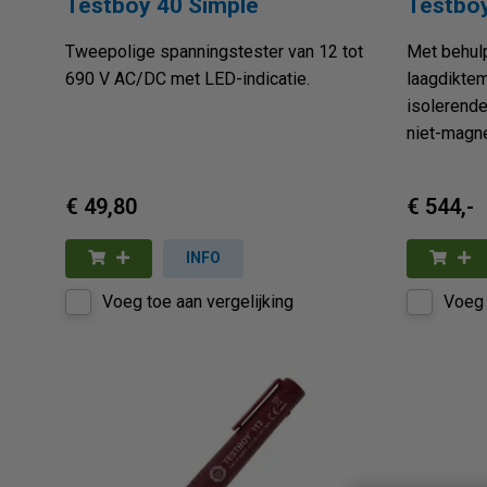
Testboy 40 Simple
Testbo
Tweepolige spanningstester van 12 tot
Met behul
690 V AC/DC met LED-indicatie.
laagdiktem
isolerend
niet-magne
€ 49,80
€ 544,-
INFO
Voeg toe aan vergelijking
Voeg 