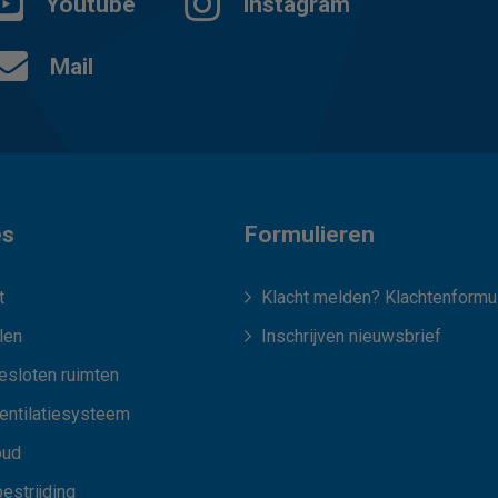
Youtube
Instagram
Mail
es
Formulieren
t
Klacht melden? Klachtenformul
len
Inschrijven nieuwsbrief
esloten ruimten
ventilatiesysteem
oud
estrijding