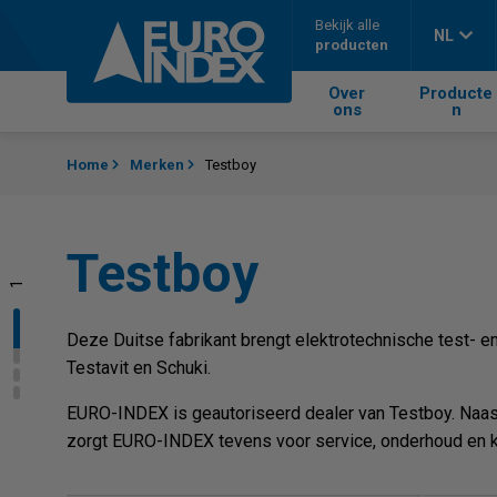
Skip to content
Bekijk alle
NL
producten
Over
Producte
ons
n
Home
Merken
Testboy
Testboy
1
2
3
Deze Duitse fabrikant brengt elektrotechnische test- 
Testavit en Schuki.
EURO-INDEX is geautoriseerd dealer van Testboy. Naast
zorgt EURO-INDEX tevens voor service, onderhoud en ka