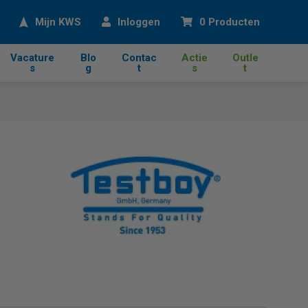
eken
Mijn KWS
Inloggen
0 Producten
Vacature
Blo
Contac
Actie
Outle
s
g
t
s
t