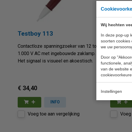
Cookievoork
Wij hechten vee
Testboy 113
Testbo
In deze pop-up k
soorten cookies 
Contactloze spanningzoeker van 12 tot
Contactloz
we uw persoons
1.000 V AC met ingebouwde zaklamp.
1.000 V A
Door op "Akkoord
Het signaal is visueel en akoestisch.
Naast een 
functionele, ana
instrument 
van de website en
cookievoorkeure
€ 34,40
€ 35,-
Instellingen
INFO
Voeg toe aan vergelijking
Voeg 