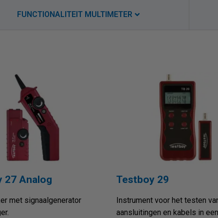
FUNCTIONALITEIT MULTIMETER
ning (V / mV)
wste aflopend
AC/DC spanning > 690 V
Naam oplopend
stand
 aflopend
Diodetest
ayverlichting
y 27 Analog
Testboy 29
er met signaalgenerator
Instrument voor het testen va
er.
aansluitingen en kabels in ee