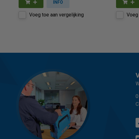
INFO
Voeg toe aan vergelijking
Voeg 
W
0
C