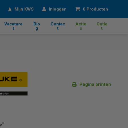
eken
Mijn KWS
Inloggen
0 Producten
Vacature
Blo
Contac
Actie
Outle
s
g
t
s
t
Pagina printen
,-