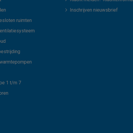
len
Inschrijven nieuwsbrief
esloten ruimten
ventilatiesysteem
oud
estrijding
 warmtepompen
e 1 t/m 7
oren