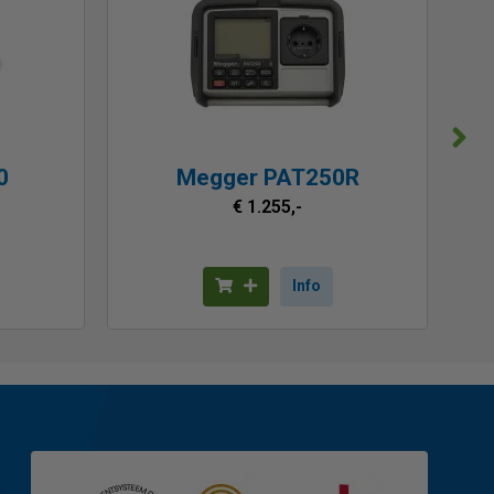
0
Megger PAT250R
€ 1.255,-
Info