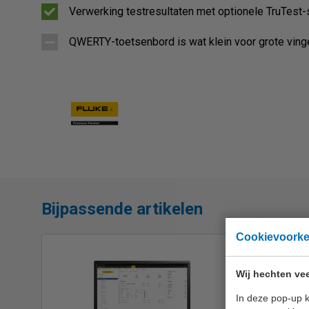
Verwerking testresultaten met optionele TruTest
QWERTY-toetsenbord is wat klein voor grote ving
Bijpassende artikelen
Cookievoork
Wij hechten vee
In deze pop-up k