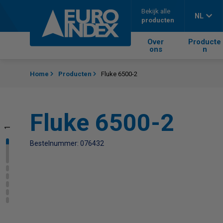
Skip to content
Bekijk alle
NL
producten
Over
Producte
ons
n
Home
Producten
Fluke 6500-2
Fluke 6500-2
1
2
3
4
5
6
Bestelnummer: 076432