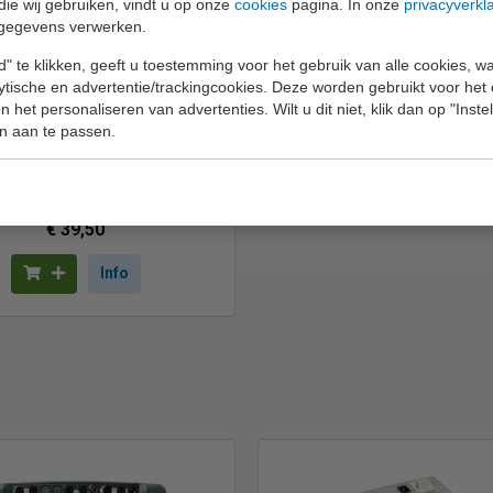
die wij gebruiken, vindt u op onze
cookies
pagina. In onze
privacyverkl
gegevens verwerken.
" te klikken, geeft u toestemming voor het gebruik van alle cookies, 
lytische en advertentie/trackingcookies. Deze worden gebruikt voor het
O-INDEX NEN3140
 het personaliseren van advertenties. Wilt u dit niet, klik dan op "Inst
n aan te passen.
euringsstickers
"volgende
keuringsdatum"
€ 39,50
Info