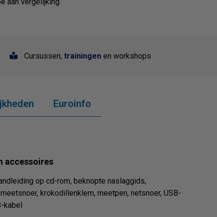
e aan vergelijking
Cursussen,
trainingen
en workshops
jkheden
Euroinfo
n accessoires
andleiding op cd-rom, beknopte naslaggids,
 meetsnoer, krokodillenklem, meetpen, netsnoer, USB-
B-kabel