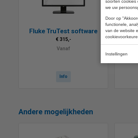
soorten cookies 
we uw persoons
Door op "Akkoord
functionele, ana
Fluke TruTest software
EUR
van de website en
cookievoorkeure
k
€ 315,-
Vanaf
Instellingen
Info
Andere mogelijkheden