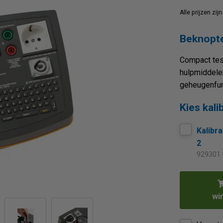
Alle prijzen zi
Beknopte
Compact test
hulpmiddele
geheugenfun
Kies kali
Kalibra
2
929301
wi