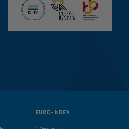
EURO-INDEX
ier
Over ons