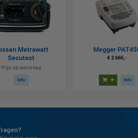
ossen Metrawatt
Megger PAT45
Secutest
€ 2.665,-
Prijs op aanvraag
Info
Info
Vragen?