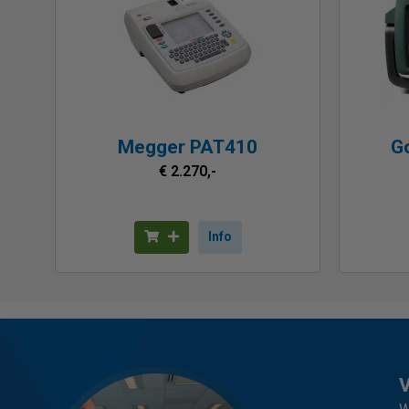
Megger PAT410
G
€ 2.270,-
Info