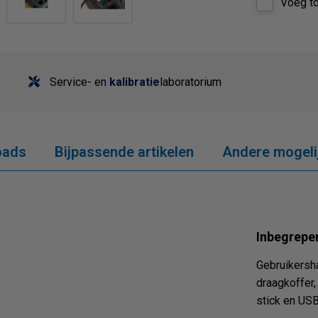
Voeg to
Service- en
kalibratie
laboratorium
oads
Bijpassende artikelen
Andere mogeli
Inbegrepe
Gebruikersh
draagkoffer,
stick en US