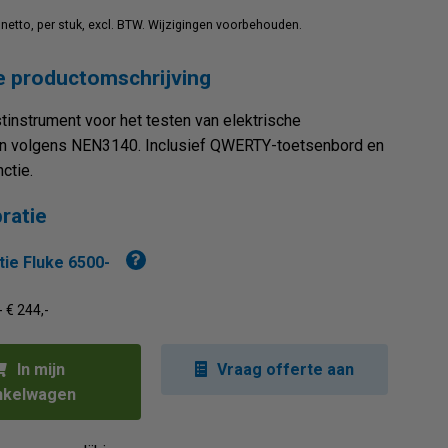
jn netto, per stuk, excl. BTW. Wijzigingen voorbehouden.
 productomschrijving
instrument voor het testen van elektrische
n volgens NEN3140. Inclusief QWERTY-toetsenbord en
ctie.
bratie
tie Fluke 6500-
- € 244,-
In mijn
Vraag offerte aan
nkelwagen