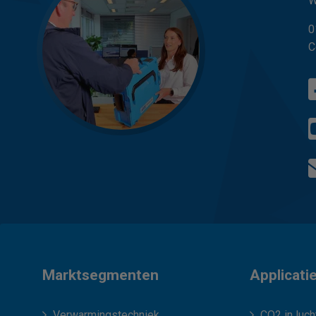
W
0
C
Marktsegmenten
Applicati
Verwarmingstechniek
CO2 in luch