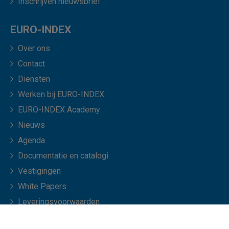
Inschrijven nieuwsbrief
EURO-INDEX
Over ons
Contact
Diensten
Werken bij EURO-INDEX
EURO-INDEX Academy
Nieuws
Agenda
Documentatie en catalogi
Vestigingen
White Papers
Leveringsvoorwaarden
Veelgestelde vragen