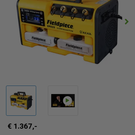
€ 1.367,-