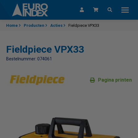
Skip to content
Home
Producten
Acties
Fieldpiece VPX33
Fieldpiece VPX33
Bestelnummer: 074061
Pagina printen