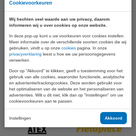
vloeistoffen en andere verontreinigingen, waardoor de
Cookievoorkeuren
verwachte levensduur en efficiëntie van het systeem
wordt verhoogd. De olie in de vacuümpomp zorgt niet
Wij hechten veel waarde aan uw privacy, daarom
alleen voor smering van de pompmotor, maar tevens voor
informeren wij u over cookies op onze website.
het opnemen van de verontreinigingen. Bij het vacumeren
In deze pop-up kunt u uw voorkeuren voor cookies instellen.
van een verontreinigd systeem is het daarom belangrijk
Meer informatie over de verschillende soorten cookies die wij
om de kwaliteit van de olie te controleren en deze te
gebruiken, vindt u op onze
cookies
pagina. In onze
vervangen indien nodig.
privacyverklaring
leest u hoe we uw persoonsgegevens
verwerken.
Productinformatie
Door op "Akkoord" te klikken, geeft u toestemming voor het
gebruik van alle cookies, waaronder functionele, analytische
en advertentie/trackingcookies. Deze worden gebruikt voor
Inbegrepen accessoires
het optimaliseren van de website en het personaliseren van
advertenties. Wilt u dit niet, klik dan op "Instellingen" om uw
2 x 237 ml vacuümpompolie, netsnoer en handleiding.
cookievoorkeuren aan te passen.
Instellingen
Akkoord