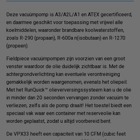
Deze vacuümpomp is A3/A2L/A1 en ATEX gecertificeerd,
en daarmee geschikt voor toepassing met vrijwel alle
koelmiddelen, waaronder brandbare koolwaterstoffen,
zoals R-290 (propaan), R-600a n(isobutaan) en R-1270
(propeen).
Fieldpiece vacuümpompen zijn voorzien van een groot
venster waardoor de olie duidelijk zichtbaar is. Met de
achtergrondverlichting kan eventuele verontreiniging
gemakkelijk worden waargenomen, evenals het oliepeil.
Met het RunQuick™ olieverversingssysteem kan u de olie
in minder dan 20 seconden vervangen zonder vacuüm te
verliezen, zelfs als de pomp draait! Het toestel biedt een
speciaal vak waar een container met reserveolie kan
worden geplaatst, zodat u altijd voorbereid bent.
De VPX33 heeft een capaciteit van 10 CFM (cubic feet