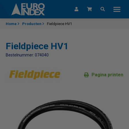
Skip to content
Home
Producten
Fieldpiece HV1
Fieldpiece HV1
Bestelnummer: 074040
Pagina printen