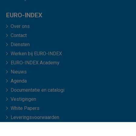
EURO-INDEX
Over ons
Contact
Diensten
Werken bij EURO-INDEX
EURO-INDEX Academy
Nieuws
Agenda
Documentatie en catalogi
Vestigingen
White Papers
Leveringsvoorwaarden
Veelgestelde vragen