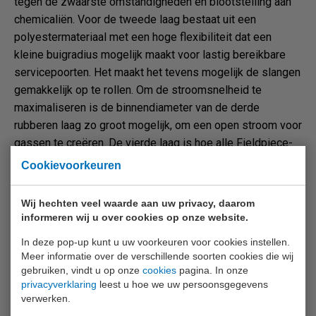
tegen de zwaarste omstandigheden en blootstelling aan
chemicaliën. Voor de tweede laag bestaat uit een
polyestermateriaal met een hoge flexibiliteit dat een
kleine buigradius mogelijk maakt voor lastig bereikbare
servicepoorten. Het maakt het tevens mogelijk de slangen
gemakkelijk op te rollen. Om de stroomsnelheid te
maximaliseren is de binnendiameter van de derde
rubberen laag zo groot mogelijk, om een open stroom voor
gassen te creëren. De vierde laag is hoe alle Fieldpiece-
slangen A2L-compatibel zijn. Een coating op de derde
Cookievoorkeuren
rubberen laag vermindert doordringing van gassen en
smeermiddelen om te voldoen aan de SAE-specificaties.
Wij hechten veel waarde aan uw privacy, daarom
Deze vierde laag wordt toegepast in alle vul- en
informeren wij u over cookies op onze website.
vacuümslangen om compatibiliteit met gangbare CFC-,
In deze pop-up kunt u uw voorkeuren voor cookies instellen.
HCFC-, HFC- en HFO-koelmiddelen te garanderen.
Meer informatie over de verschillende soorten cookies die wij
gebruiken, vindt u op onze
cookies
pagina. In onze
privacyverklaring
leest u hoe we uw persoonsgegevens
verwerken.