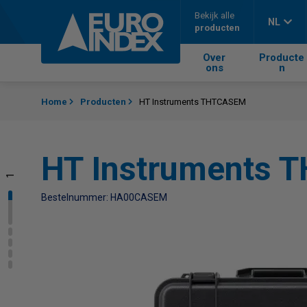
Skip to content
Bekijk alle
NL
producten
Over
Producte
ons
n
Home
Producten
HT Instruments THTCASEM
HT Instruments
1
2
3
4
5
Bestelnummer: HA00CASEM