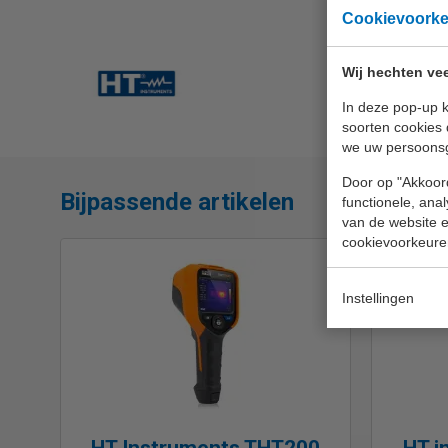
Cookievoork
Wij hechten vee
In deze pop-up k
soorten cookies 
we uw persoons
Door op "Akkoord
Bijpassende artikelen
functionele, ana
van de website en
cookievoorkeure
Instellingen
HT Instruments THT200
HT i