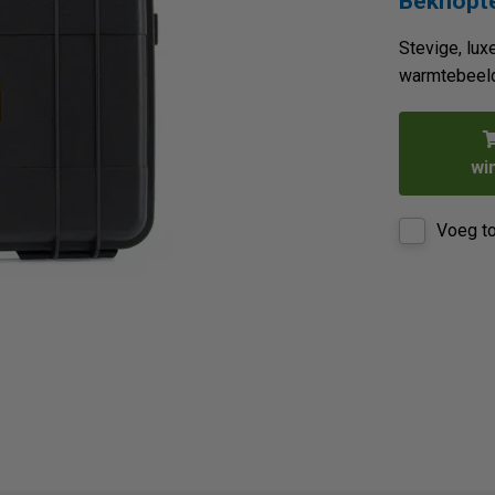
Beknopte
Stevige, lu
warmtebeeld
wi
Voeg to