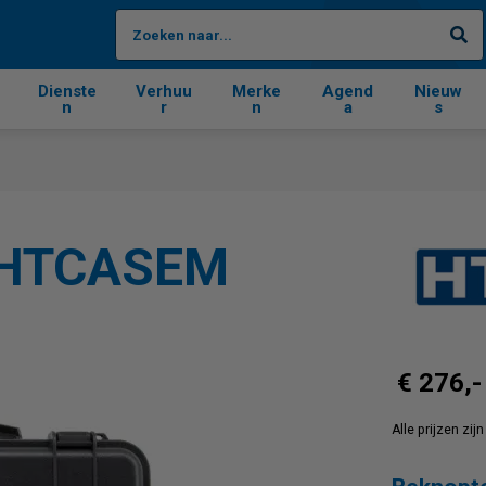
Zo
Dienste
Verhuu
Merke
Agend
Nieuw
n
r
n
a
s
 THTCASEM
€ 276,-
Alle prijzen zi