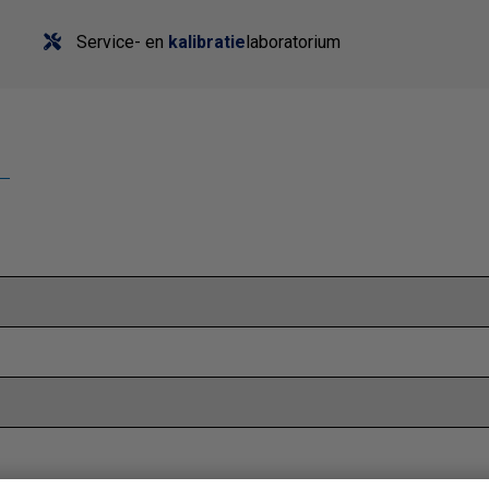
Service- en
kalibratie
laboratorium