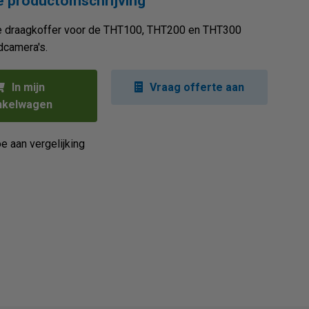
 productomschrijving
xe draagkoffer voor de THT100, THT200 en THT300
camera's.
In mijn
Vraag offerte aan
nkelwagen
e aan vergelijking