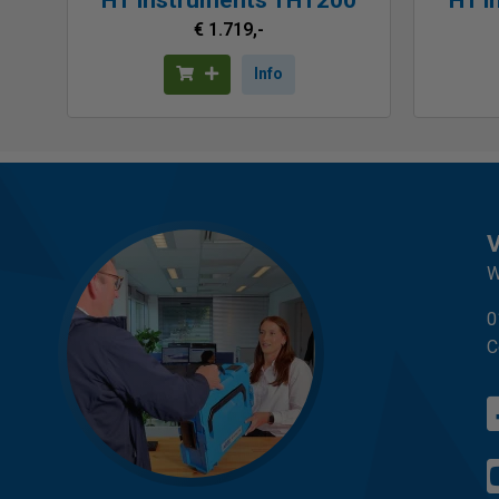
€ 1.719,-
Info
W
0
C