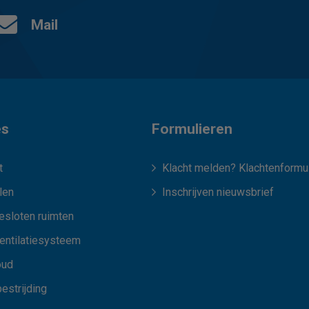
Mail
es
Formulieren
t
Klacht melden? Klachtenformul
len
Inschrijven nieuwsbrief
esloten ruimten
ventilatiesysteem
oud
estrijding