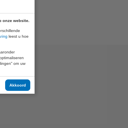
p onze website.
rschillende
aring
leest u hoe
waaronder
 optimaliseren
ellingen" om uw
Akkoord