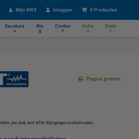
eken
Mijn KWS
Inloggen
0 Producten
Vacature
Blo
Contac
Actie
Outle
s
g
t
s
t
Pagina printen
jn netto, per stuk, excl. BTW. Wijzigingen voorbehouden.