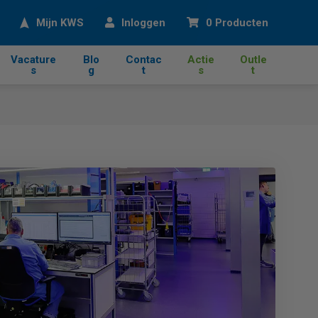
eken
Mijn KWS
Inloggen
0 Producten
Vacature
Blo
Contac
Actie
Outle
s
g
t
s
t