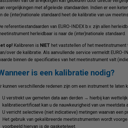
aststellen van de afwijkingen kan gebeuren door directe vergel
an vergelijkingen met afgeleide standaarden. Indien er een kete
n de (inter)nationale standaard heet de kalibratie van uw meetin
e referentiestandaarden van EURO-INDEX b.v. zijn allen herleidba
eetinstrument herleidbaar is naar de (inter)nationale standaard.
et op!
Kalibreren is
NIET
het vaststellen of het meetinstrument t
an/over de kalibratie. Als aanvullende service vermeldt EURO-INDE
aarde binnen de specificaties van het meetinstrument valt (indi
Wanneer is een kalibratie nodig?
r kunnen verschillende redenen zijn om een instrument te laten k
U verstrekt uw gemeten data aan derden → hierbij kan wettelijk
kalibratiecertificaat kan u de nauwkeurigheid van uw meetdata 
U verricht selectieve (niet indicatieve) metingen waarvan een pr
Het gebruik van gekalibreerde meetinstrumenten wordt voorgesc
voorbeeld hiervan is de gasketelwet.