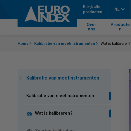
Skip to content
Bekijk alle
NL
producten
Over
Producte
ons
n
Home
Kalibratie van meetinstrumenten
Wat is kalibreren?
Kalibratie van meetinstrumenten
Kalibratie van meetinstrumenten
Wat is kalibreren?
Soorten kalibraties