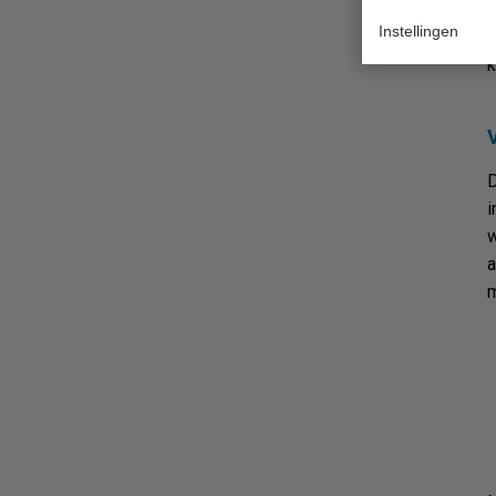
J
Instellingen
s
k
D
i
w
a
m