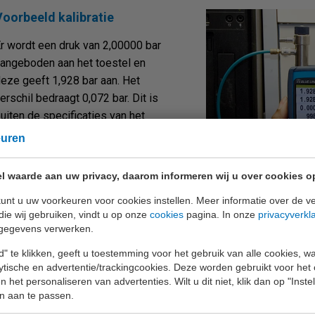
Voorbeeld kalibratie
r wordt een druk van 2,00000 bar
angeboden aan het toestel en
eze geeft 1,928 bar aan. Het
erschil bedraagt 0,072 bar. Dit is
uiten de specificaties van het
oestel.
euren
l waarde aan uw privacy, daarom informeren wij u over cookies o
unt u uw voorkeuren voor cookies instellen. Meer informatie over de ve
die wij gebruiken, vindt u op onze
cookies
pagina. In onze
privacyverkl
gegevens verwerken.
Justeren en kalibratie ná justage
" te klikken, geeft u toestemming voor het gebruik van alle cookies, 
lytische en advertentie/trackingcookies. Deze worden gebruikt voor het
 het personaliseren van advertenties. Wilt u dit niet, klik dan op "Inst
et meetinstrument dient gejusteerd te worden wanneer na de eerst
n aan te passen.
f indien er onderdelen zijn vervangen die direct invloed hebbe