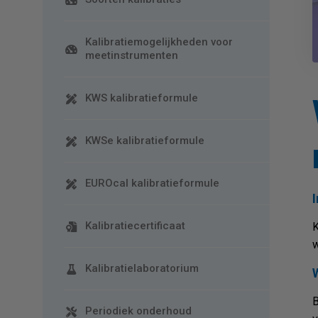
Kalibratiemogelijkheden voor
meetinstrumenten
KWS kalibratieformule
KWSe kalibratieformule
EUROcal kalibratieformule
I
Kalibratiecertificaat
K
w
Kalibratielaboratorium
B
Periodiek onderhoud