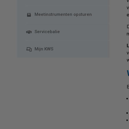
v
v
Meetinstrumenten opsturen
e
D
Servicebalie
m
L
Mijn KWS
v
w
E