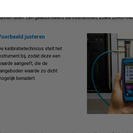
usteren betekent dat het instrument wordt bijgeregeld, zodat he
pecificaties meet. Er is specifieke kennis en vaak software, onde
unnen doen. Een geautoriseerd servicecentrum, zoals EURO-IND
Voorbeeld justeren
e kalibratietechnicus stelt het
nstrument bij, zodat deze een
aarde aangeeft, die de
angeboden waarde zo dicht
ogelijk benadert.