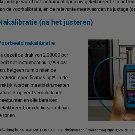
a justage wordt het instrument opnieuw gekalibreerd. Op het kal
an de voorkalibratie, én de relevante meetwaarden na justage (as
Nakalibratie (na het justeren)
Voorbeeld nakalibratie
ij dezelfde druk van 2,00000 bar
eeft het instrument nu 1,999 bar
an, hetgeen ruim binnen de
estelde specificaties ligt*. In de
raktijk worden meetinstrumenten
atuurlijk op veel verschillende
eetpunten en alle bereiken
ekalibreerd, om de lineariteit aan
e tonen.
Afwijking bij de BLAUWE LIJN S4680 ST druk(verschil)meter mag zijn: 0,5% RDG + 1 di