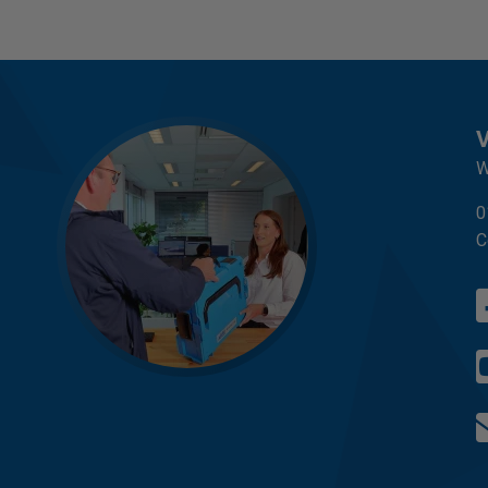
W
0
C