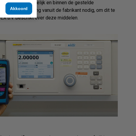
t zo accuraat mogelijk en binnen de gestelde
Akkoord
rdelen en scholing vanuit de fabrikant nodig, om dit te
EX b.v. beschikt over deze middelen.