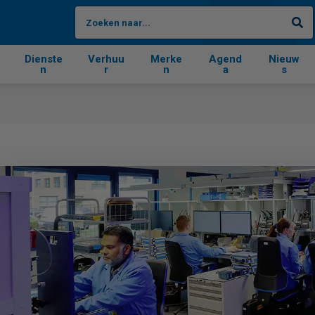
Zo
Dienste
Verhuu
Merke
Agend
Nieuw
n
r
n
a
s