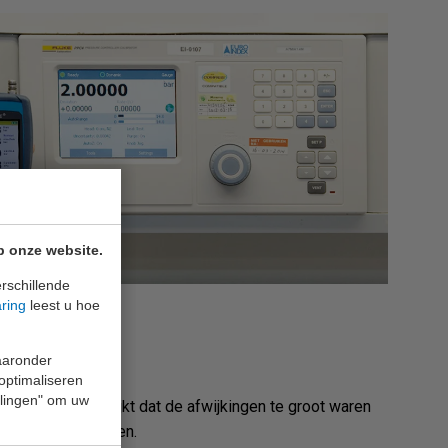
p onze website.
rschillende
aring
leest u hoe
waaronder
 optimaliseren
ellingen" om uw
e kalibratie blijkt dat de afwijkingen te groot waren
n op de meetwaarden.