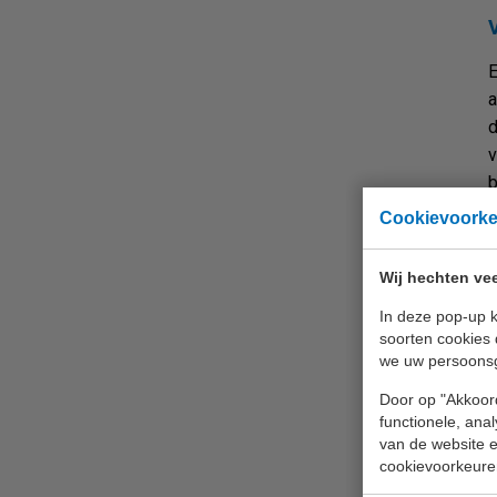
E
a
d
v
b
t
Cookievoork
Wij hechten vee
In deze pop-up k
soorten cookies 
we uw persoons
Door op "Akkoord
functionele, ana
van de website en
H
cookievoorkeure
o