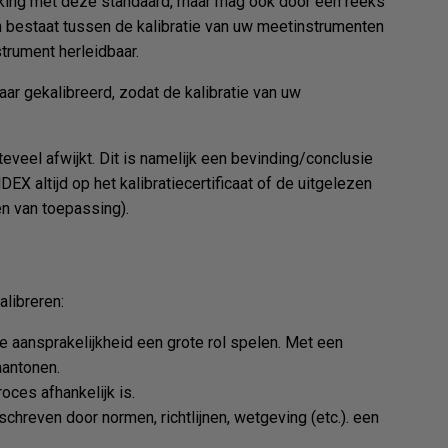
ijking met deze standaard, maar mag ook door een reeks
n bestaat tussen de kalibratie van uw meetinstrumenten
strument herleidbaar.
ar gekalibreerd, zodat de kalibratie van uw
eveel afwijkt. Dit is namelijk een bevinding/conclusie
X altijd op het kalibratiecertificaat of de uitgelezen
en van toepassing).
alibreren:
e aansprakelijkheid een grote rol spelen. Met een
aantonen.
oces afhankelijk is.
hreven door normen, richtlijnen, wetgeving (etc.). een