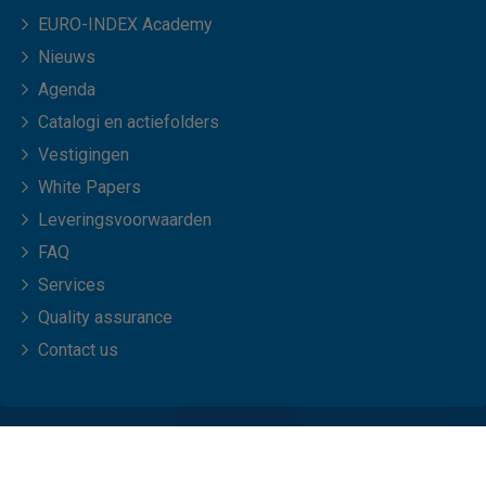
EURO-INDEX Academy
Nieuws
Agenda
Catalogi en actiefolders
Vestigingen
White Papers
Leveringsvoorwaarden
FAQ
Services
Quality assurance
Contact us
© Copyright 2026 EURO-INDEX b.v.
Privacy statement
Cookies