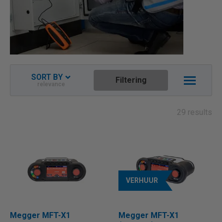
SORT BY
Filtering
relevance
Relevance
Newest descending
29 results
Name ascending
Name descending
Price ascending
Price descending
VERHUUR
Megger MFT-X1
Megger MFT-X1