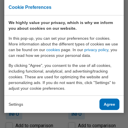
Cookie Preferences
Add to comparison
Add to comparison
We highly value your privacy, which is why we inform
you about cookies on our website.
In this pop-up, you can set your preferences for cookies.
More information about the different types of cookies we use
can be found on our
cookies
page. In our
privacy policy
, you
can read how we process your personal data.
By clicking "Agree", you consent to the use of all cookies,
including functional, analytical, and advertising/tracking
Megger MFT1825
HT Instruments Easytest
cookies. These are used for optimizing the website and
Compacte installatietester met
Testinstrument voor het testen
personalizing ads. If you do not want this, click "Settings" to
uitgebreide functionaliteit voor
van elektrische installaties
adjust your cookie preferences.
het testen van elektrotechnische
volgens NEN3140 en NEN1010.
installaties volgens NEN3140 en
NEN1010.
€ 1.650,-
€ 863,-
Settings
Agree
INFO
INFO
Add to comparison
Add to comparison