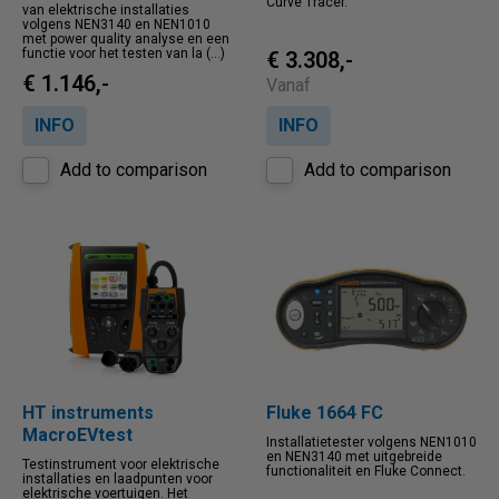
Curve Tracer.
van elektrische installaties
volgens NEN3140 en NEN1010
met power quality analyse en een
functie voor het testen van la (...)
€ 3.308,-
€ 1.146,-
Vanaf
INFO
INFO
Add to comparison
Add to comparison
HT instruments
Fluke 1664 FC
MacroEVtest
Installatietester volgens NEN1010
en NEN3140 met uitgebreide
Testinstrument voor elektrische
functionaliteit en Fluke Connect.
installaties en laadpunten voor
elektrische voertuigen. Het