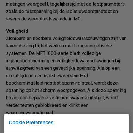
metingen weergeeft, tegelijkertijd met de testparameters,
zoals de testspanning bij de isolatieweerstandtest en
tevens de weerstandswaarde in MΩ.
Veiligheid
Zichtbare en hoorbare veiligheidswaarschuwingen zijn van
levensbelang bij het werken met hoogenergetische
systemen. De MFT1800-serie biedt volledige
ingangsbescherming en veiligheidswaarschuwingen bij
aanwezigheid van een gevaarlijke spanning. Als op een
circuit tijdens een isolatieweerstand- of
beschermingsleidingstest spanning staat, wordt deze
spanning op het scherm weergegeven. Als deze spanning
boven een bepaalde veiligheidswaarde uitstijgt, wordt
verder testen geblokkeerd en klinkt een
waarschuwingssignaal.
Cookie Preferences
Product information