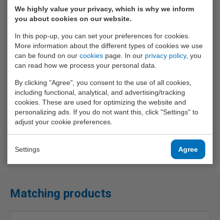
We highly value your privacy, which is why we inform
Included accessories
you about cookies on our website.
In this pop-up, you can set your preferences for cookies.
3 meetsnoeren en een shuko meetsnoer, geschakelde
More information about the different types of cookies we use
meetsonde voor snel en eenvoudig meten, draagtas,
can be found on our
cookies
page. In our
privacy policy
, you
fabrieksrapport, Nederlandstalige handleiding en garantie
can read how we process your personal data.
die uitgebreid kan worden tot 3 jaar.
By clicking "Agree", you consent to the use of all cookies,
including functional, analytical, and advertising/tracking
cookies. These are used for optimizing the website and
personalizing ads. If you do not want this, click "Settings" to
adjust your cookie preferences.
Settings
Agree
Matching products