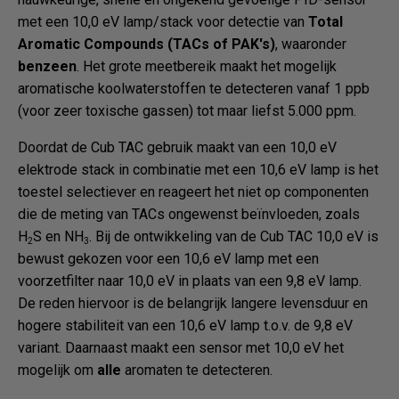
met een 10,0 eV lamp/stack voor detectie van
Total
Aromatic Compounds (TACs of PAK's)
, waaronder
benzeen
. Het grote meetbereik maakt het mogelijk
aromatische koolwaterstoffen te detecteren vanaf 1 ppb
(voor zeer toxische gassen) tot maar liefst 5.000 ppm.
Doordat de Cub TAC gebruik maakt van een 10,0 eV
elektrode stack in combinatie met een 10,6 eV lamp is het
toestel selectiever en reageert het niet op componenten
die de meting van TACs ongewenst beïnvloeden, zoals
H
S en NH
. Bij de ontwikkeling van de Cub TAC 10,0 eV is
2
3
bewust gekozen voor een 10,6 eV lamp met een
voorzetfilter naar 10,0 eV in plaats van een 9,8 eV lamp.
De reden hiervoor is de belangrijk langere levensduur en
hogere stabiliteit van een 10,6 eV lamp t.o.v. de 9,8 eV
variant. Daarnaast maakt een sensor met 10,0 eV het
mogelijk om
alle
aromaten te detecteren.