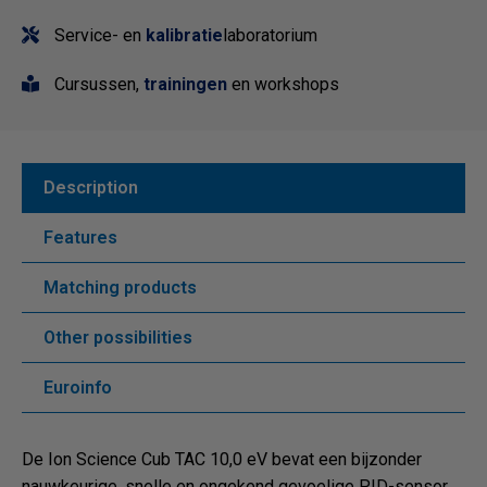
Service- en
kalibratie
laboratorium
Cursussen,
trainingen
en workshops
Description
Features
Matching products
Other possibilities
Euroinfo
De Ion Science Cub TAC 10,0 eV bevat een bijzonder
nauwkeurige, snelle en ongekend gevoelige PID-sensor