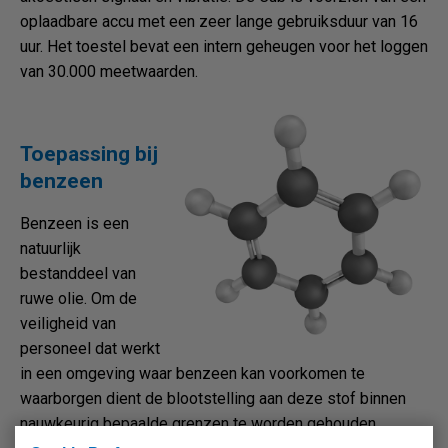
oplaadbare accu met een zeer lange gebruiksduur van 16
uur. Het toestel bevat een intern geheugen voor het loggen
van 30.000 meetwaarden.
Toepassing bij
benzeen
Benzeen is een
natuurlijk
bestanddeel van
ruwe olie. Om de
veiligheid van
personeel dat werkt
in een omgeving waar benzeen kan voorkomen te
waarborgen dient de blootstelling aan deze stof binnen
nauwkeurig bepaalde grenzen te worden gehouden.