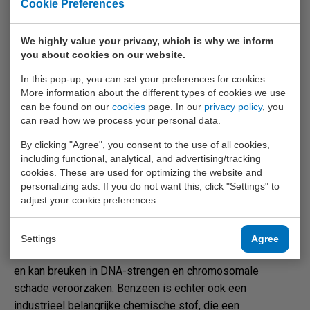
Europese wetgeving vereist dat benzeenblootstelling
Cookie Preferences
wordt verminderd voor zover praktisch mogelijk. De
wettelijke grenswaarde voor benzeen is op 1 oktober
We highly value your privacy, which is why we inform
3
2017 aangescherpt van 1 ppm (3,25 mg/m
) naar 0,2 ppm
you about cookies on our website.
3
(0,7 mg/m
). De hoge resolutie van de Cub TAC is bij
In this pop-up, you can set your preferences for cookies.
uitstek geschikt voor meting van de concentratie benzeen
More information about the different types of cookies we use
volgens deze regelgeving.
can be found on our
cookies
page. In our
privacy policy
, you
can read how we process your personal data.
Benzeen is uitermate gevaarlijk. De directe effecten van
By clicking "Agree", you consent to the use of all cookies,
hoge blootstelling zijn hoofdpijn, duizeligheid,
including functional, analytical, and advertising/tracking
misselijkheid en vermoeidheid, terwijl langdurige
cookies. These are used for optimizing the website and
blootstelling aan buitensporige niveaus een directe
personalizing ads. If you do not want this, click "Settings" to
adjust your cookie preferences.
oorzaak is van leukemie. Behalve dat het een bekend
carcinogeen is, wordt benzeen ook geassocieerd met
verschillende bloedaandoeningen, zoals bloedarmoede.
Settings
Agree
Het tast ook de lever, nieren, longen, hart en hersenen aan
en kan breuken in DNA-strengen en chromosomale
schade veroorzaken. Benzeen is echter ook een
industrieel belangrijke chemische stof, die een