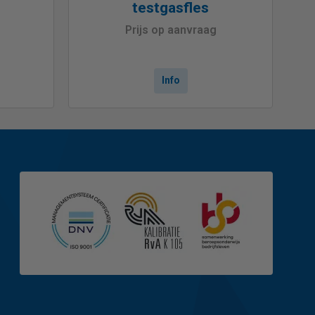
testgasfles
Prijs op aanvraag
Info