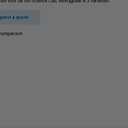
ion voor de Ion Science Cub, verkrijgbaar in 3 varianten.
quest a quote
 comparison