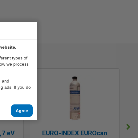
website.
ferent types of
how we process
, and
g ads. If you do
Agree
,7 eV
EURO-INDEX EUROcan