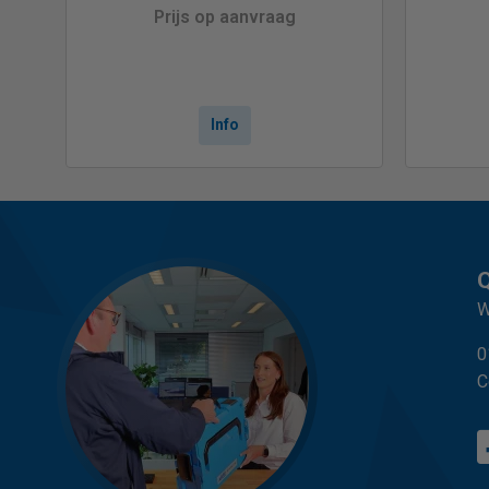
Prijs op aanvraag
Info
Q
W
0
C