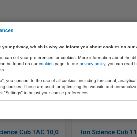
rences
 your privacy, which is why we inform you about cookies on our 
you can set your preferences for cookies. More information about the dif
can be found on our
cookies
page. In our
privacy policy
, you can read 
ta.
e", you consent to the use of all cookies, including functional, analytical
king cookies. These are used for optimizing the website and personalizin
ick "Settings" to adjust your cookie preferences.
cience Cub TAC 10,0
Ion Science Cub 11