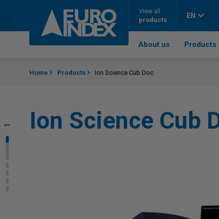
Skip to content
View all
EN
products
About us
Products
Home
Products
Ion Science Cub Doc
Ion Science Cub 
1
2
3
4
5