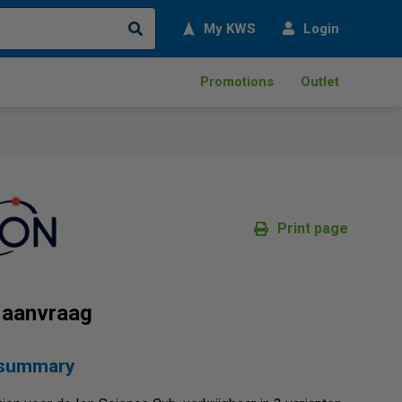
Search
My KWS
Login
Promotions
Outlet
Print page
p aanvraag
 summary