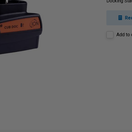
Docking Stat
Re
Add to