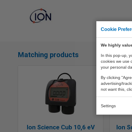
Cookie Prefe
We highly value
Matching products
In this pop-up, 
cookies we use 
your personal da
By clicking "Agre
advertising/trac
not want this, cl
Settings
Ion Science Cub 10,6 eV
Ion S