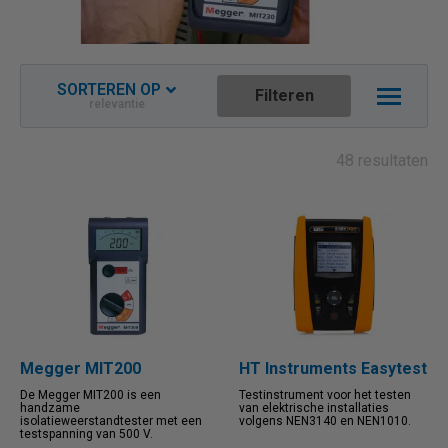
SORTEREN OP
Filteren
relevantie
Relevantie
Nieuwste aflopend
48 resultaten
Naam oplopend
Naam aflopend
Prijs oplopend
Prijs aflopend
Megger MIT200
HT Instruments Easytest
De Megger MIT200 is een
Testinstrument voor het testen
handzame
van elektrische installaties
isolatieweerstandtester met een
volgens NEN3140 en NEN1010.
testspanning van 500 V.