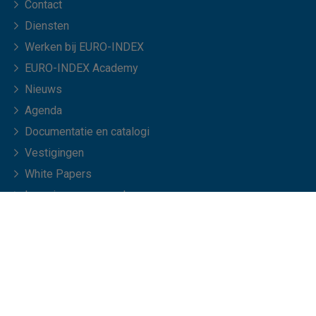
Contact
Diensten
Werken bij EURO-INDEX
EURO-INDEX Academy
Nieuws
Agenda
Documentatie en catalogi
Vestigingen
White Papers
Leveringsvoorwaarden
Veelgestelde vragen
© Copyright 2026 EURO-INDEX b.v.
NL
EN
Privacyverklaring
Cookies