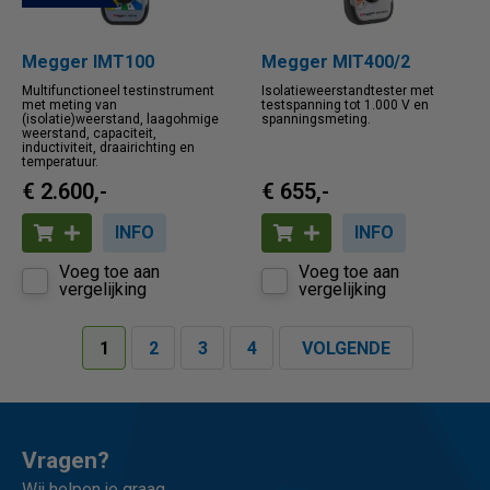
Megger IMT100
Megger MIT400/2
Multifunctioneel testinstrument
Isolatieweerstandtester met
met meting van
testspanning tot 1.000 V en
(isolatie)weerstand, laagohmige
spanningsmeting.
weerstand, capaciteit,
inductiviteit, draairichting en
temperatuur.
€ 2.600,-
€ 655,-
INFO
INFO
Voeg toe aan
Voeg toe aan
vergelijking
vergelijking
1
2
3
4
VOLGENDE
Vragen?
Wij helpen je graag.