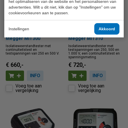
het optimaliseren van de website en het personaliseren van
advertenties. Wilt u dit niet, klik dan op "Instellingen" om uw
cookievoorkeuren aan te passen.
Instellingen
Akkoord
Megger MIT300
Megger MIT310
Isolatieweerstandtester met
Isolatieweerstandtester met
continuïteitstest en
testspanningen van 250, 500 en
testspanningen van 250 en 500 V.
1.000 V, een continuïteitstest en
spanningsmeting.
€ 660,-
€ 720,-
INFO
INFO
Voeg toe aan
Voeg toe aan
vergelijking
vergelijking