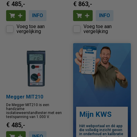
€ 485,-
€ 863,-
INFO
INFO
Voeg toe aan
Voeg toe aan
vergelijking
vergelijking
Megger MIT210
De Megger MIT210 is een
handzame
Mijn KWS
isolatieweerstandtester met een
testspanning van 1.000 V.
€ 485,-
Hét webportaal en dé app
die volledig inzicht geven
in onderhoud en kalibratie
INFO