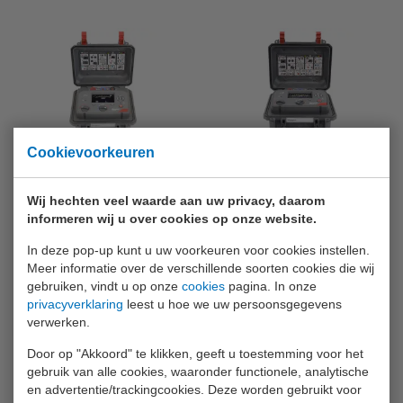
Cookievoorkeuren
Megger MIT525/2
Megger MIT1015
Isolatieweerstandtester uit de
Isolatieweerstandtester uit de
Wij hechten veel waarde aan uw privacy, daarom
Megger ADVANCED reeks met
Megger ESSENTIAL reeks met een
een testspanning tot maximaal 5
testspanning tot maximaal 10 kV.
informeren wij u over cookies op onze website.
kV.
€ 4.185,-
€ 4.210,-
In deze pop-up kunt u uw voorkeuren voor cookies instellen.
Meer informatie over de verschillende soorten cookies die wij
INFO
INFO
gebruiken, vindt u op onze
cookies
pagina. In onze
privacyverklaring
leest u hoe we uw persoonsgegevens
Voeg toe aan
Voeg toe aan
verwerken.
vergelijking
vergelijking
Door op "Akkoord" te klikken, geeft u toestemming voor het
gebruik van alle cookies, waaronder functionele, analytische
en advertentie/trackingcookies. Deze worden gebruikt voor