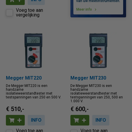
van uw meetinstrumenten.
Voeg toe aan
Meer info
vergelijking
Megger MIT220
Megger MIT230
De Megger MIT220 is een
De Megger MIT230 is een
handzame
handzame
isolatieweerstandtester met
isolatieweerstandtester met
testspanningen van 250 en 500 V.
testspanningen van 250, 500 en
1.000 V.
€ 510,-
€ 600,-
INFO
INFO
Voeg toe aan
Voeg toe aan