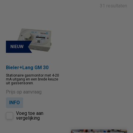
Relevantie
Nieuwste aflopend
31 resultaten
Naam oplopend
Naam aflopend
Prijs oplopend
Prijs aflopend
NIEUW
Bieler+Lang GM 30
Stationaire gasmonitor met 4-20
mA uitgang en een brede keuze
uit gassensoren.
Prijs op aanvraag
INFO
Voeg toe aan
vergelijking