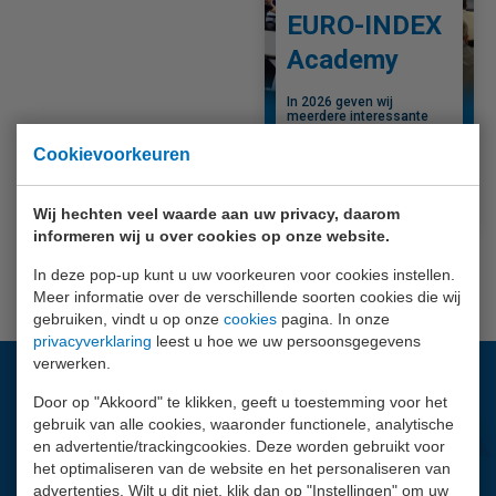
EURO-INDEX
Academy
In 2026 geven wij
meerdere interessante
infosessies en
workshops. Bekijk onze
Cookievoorkeuren
agenda voor de
onderwerpen en data.
Meer info
Wij hechten veel waarde aan uw privacy, daarom
informeren wij u over cookies op onze website.
In deze pop-up kunt u uw voorkeuren voor cookies instellen.
1
2
3
VORIGE
Meer informatie over de verschillende soorten cookies die wij
gebruiken, vindt u op onze
cookies
pagina. In onze
privacyverklaring
leest u hoe we uw persoonsgegevens
verwerken.
Vragen?
Door op "Akkoord" te klikken, geeft u toestemming voor het
gebruik van alle cookies, waaronder functionele, analytische
Wij helpen je graag.
en advertentie/trackingcookies. Deze worden gebruikt voor
het optimaliseren van de website en het personaliseren van
010 - 2 888 000
advertenties. Wilt u dit niet, klik dan op "Instellingen" om uw