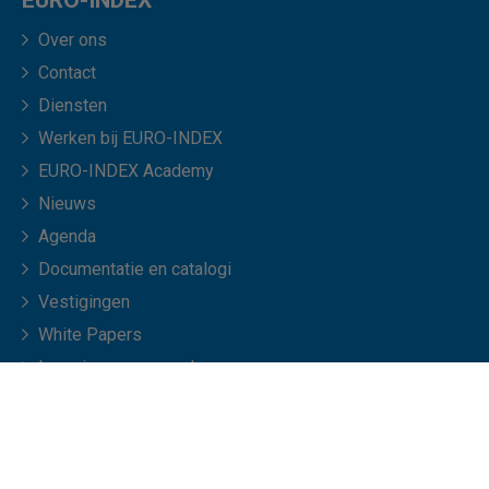
EURO-INDEX
Over ons
Contact
Diensten
Werken bij EURO-INDEX
EURO-INDEX Academy
Nieuws
Agenda
Documentatie en catalogi
Vestigingen
White Papers
Leveringsvoorwaarden
Veelgestelde vragen