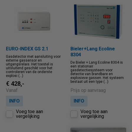
Naam oplopend
Naam aflopend
Prijs oplopend
Prijs aflopend
EURO-INDEX GS 2.1
Bieler+Lang Ecoline
8304
Gasdetector met aansluiting voor
externe gassensor en
De Bieler + Lang Ecoline 8304 is
uitgangsrelais. Het toestel is
een stationair
uitsluitend geschikt voor het
gasdetectiesysteem voor
controleren van de onderste
detectie van brandbare en
explosi (...)
explosieve gassen. Het systeem
bestaat uit een type (...)
€ 428,-
Vanaf
Prijs op aanvraag
INFO
INFO
Voeg toe aan
Voeg toe aan
vergelijking
vergelijking