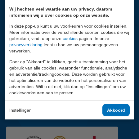
Wij hechten veel waarde aan uw privacy, daarom
Vragen?
informeren wij u over cookies op onze website.
Wij helpen je graag.
In deze pop-up kunt u uw voorkeuren voor cookies instellen.
010 - 2 888 000
Meer informatie over de verschillende soorten cookies die wij
gebruiken, vindt u op onze
cookies
pagina. In onze
Contactpagina
privacyverklaring
leest u hoe we uw persoonsgegevens
Facebook
verwerken.
Door op "Akkoord" te klikken, geeft u toestemming voor het
LinkedIn
gebruik van alle cookies, waaronder functionele, analytische
en advertentie/trackingcookies. Deze worden gebruikt voor
Youtube
het optimaliseren van de website en het personaliseren van
advertenties. Wilt u dit niet, klik dan op "Instellingen" om uw
cookievoorkeuren aan te passen.
Instagram
Mail
Instellingen
Akkoord