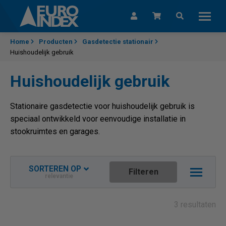
Skip to content
Home
Producten
Gasdetectie stationair
Huishoudelijk gebruik
Huishoudelijk gebruik
Stationaire gasdetectie voor huishoudelijk gebruik is
speciaal ontwikkeld voor eenvoudige installatie in
stookruimtes en garages.
SORTEREN OP
Filteren
relevantie
Relevantie
Nieuwste aflopend
3 resultaten