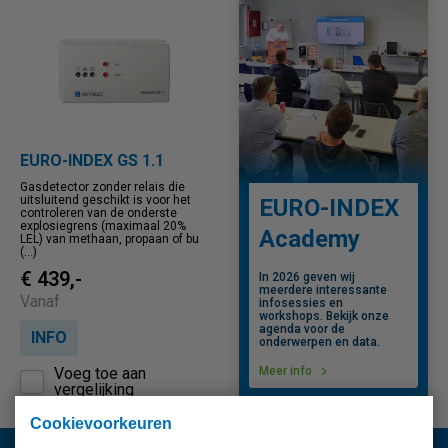
EURO-INDEX GS 1.1
Gasdetector zonder relais die
uitsluitend geschikt is voor het
EURO-INDEX
controleren van de onderste
explosiegrens (maximaal 20%
Academy
LEL) van methaan, propaan of bu
(...)
€ 439,-
In 2026 geven wij
meerdere interessante
Vanaf
infosessies en
workshops. Bekijk onze
agenda voor de
INFO
onderwerpen en data.
Voeg toe aan
Meer info
vergelijking
Cookievoorkeuren