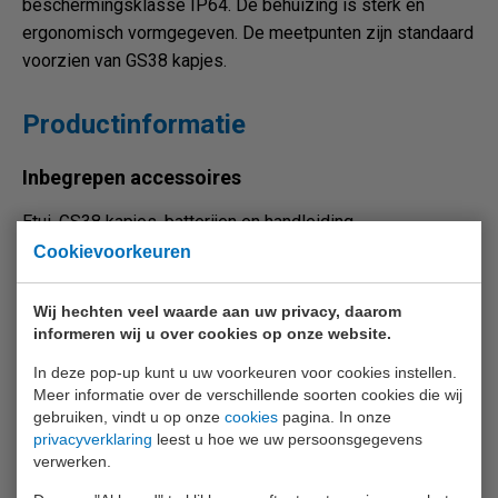
beschermingsklasse IP64. De behuizing is sterk en
ergonomisch vormgegeven. De meetpunten zijn standaard
voorzien van GS38 kapjes.
Productinformatie
Inbegrepen accessoires
Etui, GS38 kapjes, batterijen en handleiding.
Cookievoorkeuren
Optionele accessoires
Wij hechten veel waarde aan uw privacy, daarom
Megger MPU690
informeren wij u over cookies op onze website.
Reserve 4 mm opzet punten (071418, per 10 stuks)
In deze pop-up kunt u uw voorkeuren voor cookies instellen.
Meer informatie over de verschillende soorten cookies die wij
gebruiken, vindt u op onze
cookies
pagina. In onze
privacyverklaring
leest u hoe we uw persoonsgegevens
verwerken.