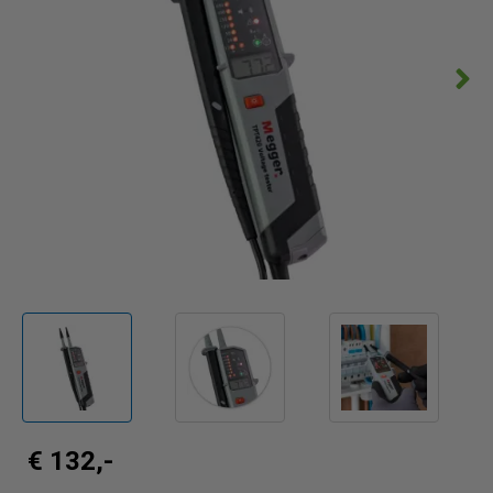
€ 132,-