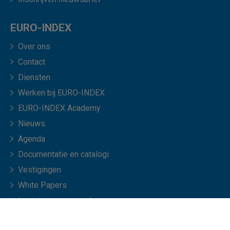
EURO-INDEX
Over ons
Contact
Diensten
Werken bij EURO-INDEX
EURO-INDEX Academy
Nieuws
Agenda
Documentatie en catalogi
Vestigingen
White Papers
Leveringsvoorwaarden
Veelgestelde vragen