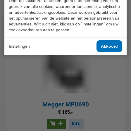
Door op "Akkoord" te klikken, geeft u toestemming voor het
gebruik van alle cookies, waaronder functionele, analytische
en advertentie/trackingcookies. Deze worden gebruikt voor
het optimaliseren van de website en het personaliseren van
advertenties. Wilt u dit niet, klik dan op "Instellingen" om uw
Bijpassende artikelen
cookievoorkeuren aan te passen.
Instellingen
Akkoord
Megger MPU690
€ 165,-
Info