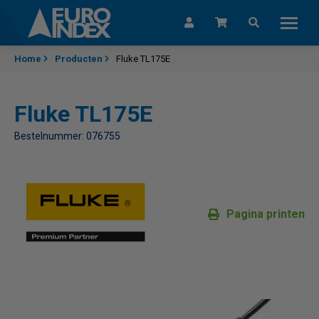
Skip to content
Home
Producten
Fluke TL175E
Fluke TL175E
Bestelnummer: 076755
Pagina printen