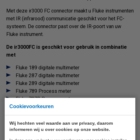
Met deze ir3000 FC connector maakt u Fluke instrumenten
met IR (infrarood) communicatie geschikt voor het FC-
systeem. De connector past over de IR-poort van uw
Fluke instrument.
De ir3000FC is geschikt voor gebruik in combinatie
met
Fluke 189 digitale multimeter
Fluke 287 digitale multimeter
Fluke 289 digitale multimeter
Fluke 789 Process meter
Fluke 787B Process meter
Cookievoorkeuren
Fluke 1550C isolatieweerstandtester
Fluke 1555 isolatieweerstandtester
Wij hechten veel waarde aan uw privacy, daarom
informeren wij u over cookies op onze website.
De ir3000 FC wordt gevoed met twee AAA alkaline