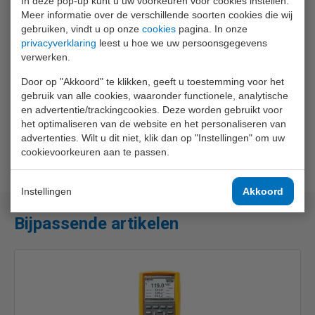
In deze pop-up kunt u uw voorkeuren voor cookies instellen.
batterijen, waarmee het toestel 6 uur continu kan zenden.
Meer informatie over de verschillende soorten cookies die wij
gebruiken, vindt u op onze
cookies
pagina. In onze
Download hier de iOS App via de App Store
privacyverklaring
leest u hoe we uw persoonsgegevens
Download hier de Android App via Google Play Store
verwerken.
Door op "Akkoord" te klikken, geeft u toestemming voor het
gebruik van alle cookies, waaronder functionele, analytische
en advertentie/trackingcookies. Deze worden gebruikt voor
het optimaliseren van de website en het personaliseren van
advertenties. Wilt u dit niet, klik dan op "Instellingen" om uw
cookievoorkeuren aan te passen.
Instellingen
Akkoord
Bijpassende artikelen