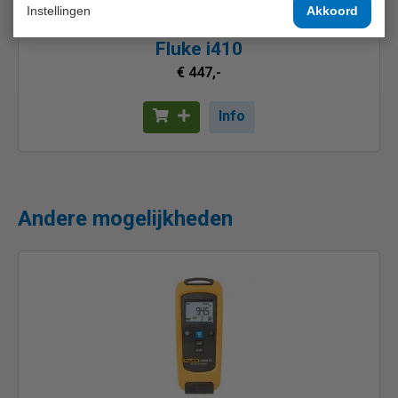
Instellingen
Akkoord
Fluke i410
€ 447,-
Info
Andere mogelijkheden