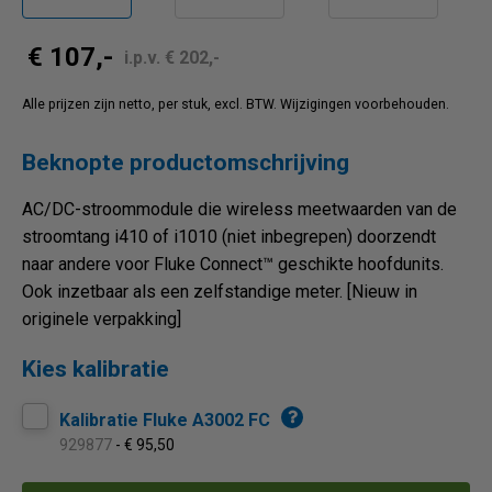
€ 107,-
i.p.v. € 202,-
Alle prijzen zijn netto, per stuk, excl. BTW. Wijzigingen voorbehouden.
Beknopte productomschrijving
AC/DC-stroommodule die wireless meetwaarden van de
stroomtang i410 of i1010 (niet inbegrepen) doorzendt
naar andere voor Fluke Connect™ geschikte hoofdunits.
Ook inzetbaar als een zelfstandige meter. [Nieuw in
originele verpakking]
Kies kalibratie
Kalibratie Fluke A3002 FC
929877
- € 95,50