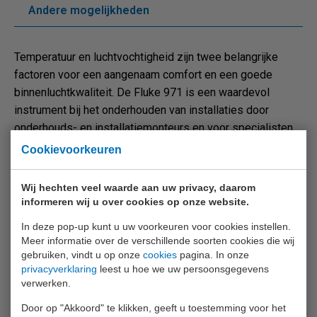
Andere mogelijkheden
Temperatuur en luchtvochtigheid zijn twee belangrijke
factoren voor een aangenaam comfort en een goede
binnenluchtkwaliteit. De Fluke 971 is een waardevol
instrument bij het onderhouden van installaties door
onderhouds- en installatiemonteurs en voor specialisten
die de binnenluchtkwaliteit beoordelen.
Cookievoorkeuren
Doordat de Fluke 971 licht, robuust en gemakkelijk vast te
Wij hechten veel waarde aan uw privacy, daarom
houden is, vormt hij het perfecte instrument om
informeren wij u over cookies op onze website.
probleemgebieden te bewaken.
In deze pop-up kunt u uw voorkeuren voor cookies instellen.
Meer informatie over de verschillende soorten cookies die wij
gebruiken, vindt u op onze
cookies
pagina. In onze
privacyverklaring
leest u hoe we uw persoonsgegevens
verwerken.
Door op "Akkoord" te klikken, geeft u toestemming voor het