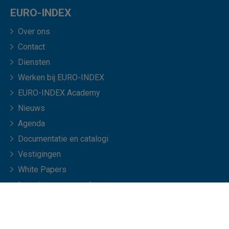
EURO-INDEX
Over ons
Contact
Diensten
Werken bij EURO-INDEX
EURO-INDEX Academy
Nieuws
Agenda
Documentatie en catalogi
Vestigingen
White Papers
Leveringsvoorwaarden
Veelgestelde vragen