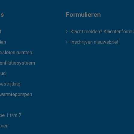
es
Formulieren
t
Klacht melden? Klachtenformul
len
Inschrijven nieuwsbrief
esloten ruimten
ventilatiesysteem
oud
estrijding
 warmtepompen
e 1 t/m 7
oren