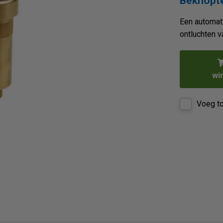
Beknopte
Een automati
ontluchten va
wi
Voeg to