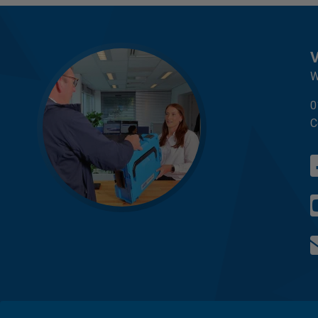
W
0
C