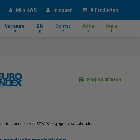
eken
Mijn KWS
Inloggen
0 Producten
Vacature
Blo
Contac
Actie
Outle
s
g
t
s
t
Pagina printen
jn netto, per stuk, excl. BTW. Wijzigingen voorbehouden.