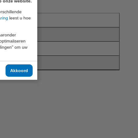
p onze website.
rschillende
aring
leest u hoe
r
waaronder
 optimaliseren
ellingen" om uw
Akkoord