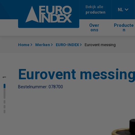
Skip to content
Bekijk alle
NL
producten
Over
Producte
ons
n
Home
Merken
EURO-INDEX
Eurovent messing
Eurovent messin
1
2
3
4
Bestelnummer: 078700