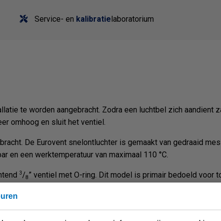
Service- en
kalibratie
laboratorium
atie te worden aangebracht. Zodra een luchtbel zich aandient zak
er omhoog en sluit het ventiel.
bracht. De Eurovent snelontluchter is gemaakt van gedraaid messi
bar en een werktemperatuur van maximaal 110 °C.
3
chtend
/
” ventiel met O-ring. Dit model is primair bedoeld voor 
8
euren
stuk.