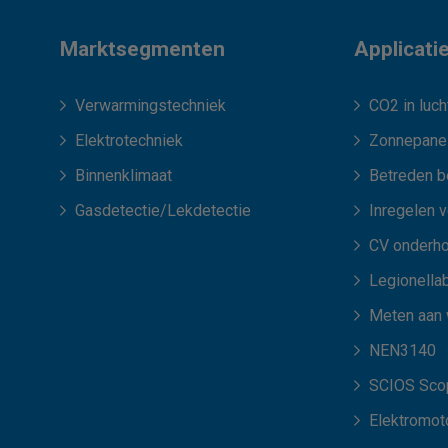
Marktsegmenten
Applicati
Verwarmingstechniek
CO2 in luch
Elektrotechniek
Zonnepane
Binnenklimaat
Betreden b
Gasdetectie/Lekdetectie
Inregelen 
CV onderh
Legionellab
Meten aan
NEN3140
SCIOS Scop
Elektromot