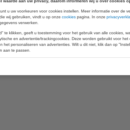
l waarde aan uw privacy, daarom informeren wij u over cookies o
unt u uw voorkeuren voor cookies instellen. Meer informatie over de ve
die wij gebruiken, vindt u op onze
cookies
pagina. In onze
privacyverkl
Bestelnumme
gegevens verwerken.
11105
" te klikken, geeft u toestemming voor het gebruik van alle cookies, 
lytische en advertentie/trackingcookies. Deze worden gebruikt voor het
 het personaliseren van advertenties. Wilt u dit niet, klik dan op "Inst
078700
n aan te passen.
11101