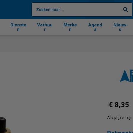
Zo
Dienste
Verhuu
Merke
Agend
Nieuw
n
r
n
a
s
g
€ 8,35
Alle prijzen zi