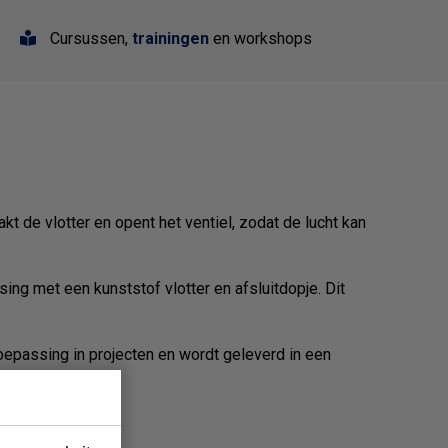
Cursussen,
trainingen
en workshops
t de vlotter en opent het ventiel, zodat de lucht kan
ng met een kunststof vlotter en afsluitdopje. Dit
toepassing in projecten en wordt geleverd in een