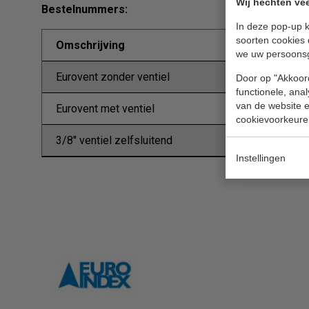
Wij hechten vee
Bestelnummers:
In deze pop-up k
soorten cookies 
Omschrijving
we uw persoons
Eurovent zonder ventiel
Door op "Akkoord
functionele, ana
van de website en
Eurovent met ventiel
cookievoorkeure
3/8" ventiel zelfsluitend
Instellingen