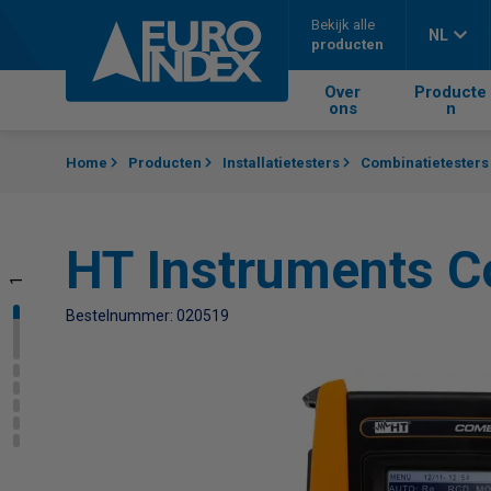
Skip to content
Bekijk alle
NL
producten
Over
Producte
ons
n
Home
Producten
Installatietesters
Combinatietester
HT Instruments 
1
2
3
4
5
6
Bestelnummer: 020519