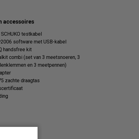
n accessoires
 SCHUKO testkabel
2006 software met USB-kabel
0
handsfree kit
alkit combi (set van 3 meetsnoeren, 3
llenklemmen en 3 meetpennen)
apter
 zachte draagtas
certificaat
ding