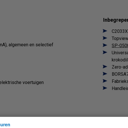
Inbegrepe
C2033X
Topview
 mA), algemeen en selectief
SP-050
Univers
krokodi
Zero-ad
BORSA75
Fabrieks
elektrische voertuigen
Handlei
euren