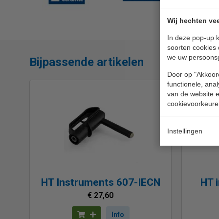
Wij hechten vee
In deze pop-up k
soorten cookies 
we uw persoons
Bijpassende artikelen
Door op "Akkoord
functionele, ana
van de website en
cookievoorkeure
Instellingen
HT Instruments 607-IECN
HT 
€ 27,60
Info