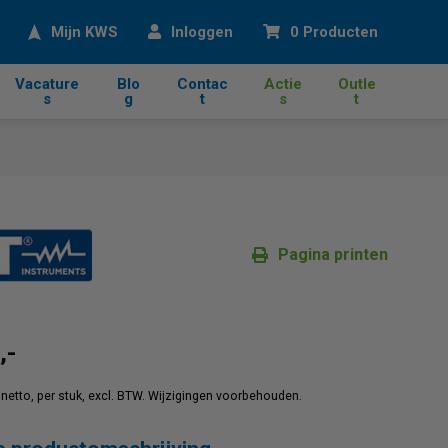
eken
Mijn KWS
Inloggen
0 Producten
Vacature
Blo
Contac
Actie
Outle
s
g
t
s
t
Pagina printen
,-
jn netto, per stuk, excl. BTW. Wijzigingen voorbehouden.