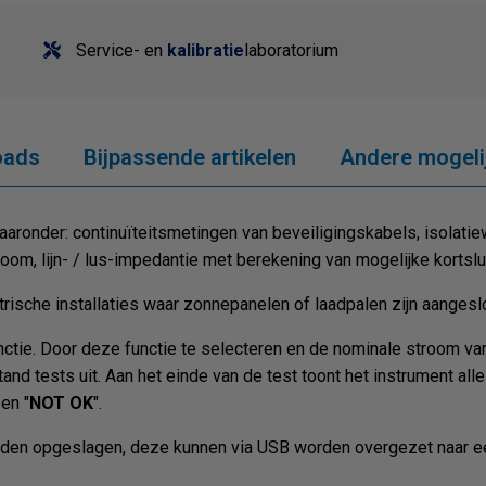
Service- en
kalibratie
laboratorium
oads
Bijpassende artikelen
Andere mogeli
waaronder: continuïteitsmetingen van beveiligingskabels, isolat
room, lijn- / lus-impedantie met berekening van mogelijke korts
trische installaties waar zonnepanelen of laadpalen zijn aangesl
ie. Door deze functie te selecteren en de nominale stroom van d
d tests uit. Aan het einde van de test toont het instrument alle 
 en "
NOT OK
".
rden opgeslagen, deze kunnen via USB worden overgezet naar e