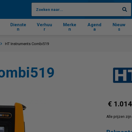
Zo
Dienste
Verhuu
Merke
Agend
Nieuw
n
r
n
a
s
s
HT Instruments Combi519
Combi519
€ 1.014
Alle prijzen zi