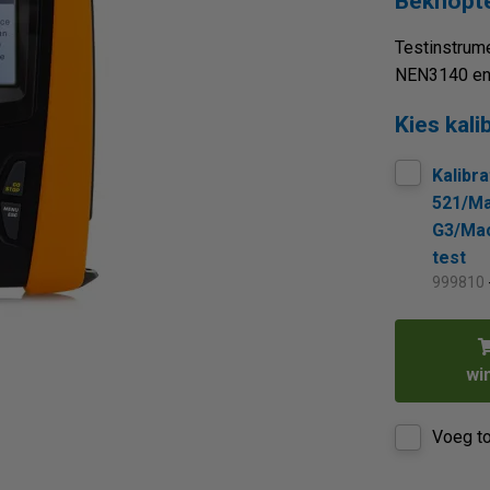
Beknopte
Testinstrume
NEN3140 en
Kies kali
Kalibr
521/Ma
G3/Mac
test
999810
wi
Voeg to