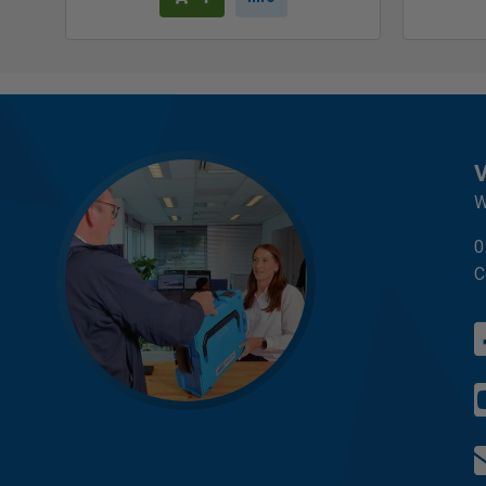
W
0
C