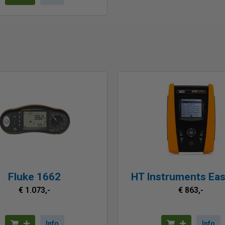
Fluke 1662
HT Instruments Eas
€ 1.073,-
€ 863,-
Info
Info