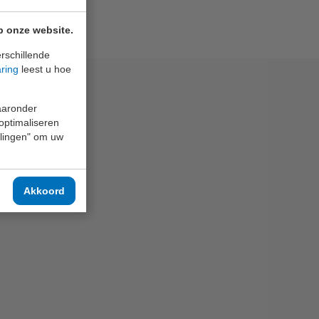
p onze website.
rschillende
aring
leest u hoe
waaronder
 optimaliseren
ellingen" om uw
Akkoord