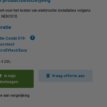
 productomschrijving
nt voor het testen van elektrische installaties volgens
 NEN1010.
bratie
atie Combi 519-
crotest
roEVtest/Easy
- € 235,-
In mijn
Vraag offerte aan
nkelwagen
e aan vergelijking