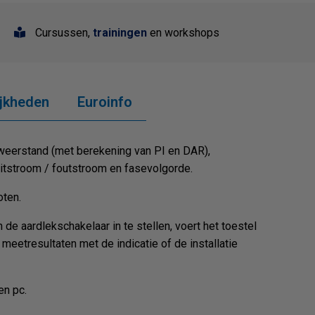
Cursussen,
trainingen
en workshops
jkheden
Euroinfo
ieweerstand (met berekening van PI en DAR),
luitstroom / foutstroom en fasevolgorde.
oten.
e aardlekschakelaar in te stellen, voert het toestel
meetresultaten met de indicatie of de installatie
en pc.