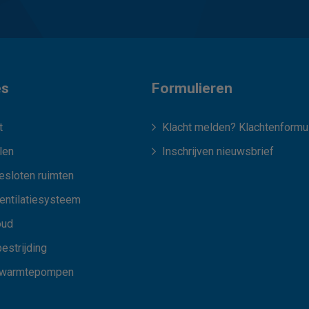
es
Formulieren
t
Klacht melden? Klachtenformul
len
Inschrijven nieuwsbrief
esloten ruimten
ventilatiesysteem
oud
estrijding
 warmtepompen