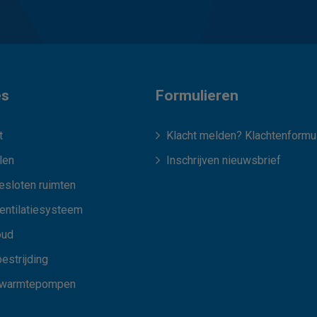
es
Formulieren
t
Klacht melden? Klachtenformul
len
Inschrijven nieuwsbrief
esloten ruimten
ventilatiesysteem
oud
estrijding
 warmtepompen