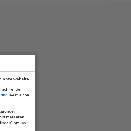
p onze website.
rschillende
aring
leest u hoe
waaronder
 optimaliseren
ellingen" om uw