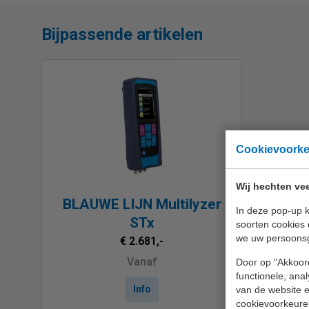
Bijpassende artikelen
Cookievoork
Wij hechten vee
BLAUWE LIJN Multilyzer
In deze pop-up k
STx
soorten cookies 
we uw persoons
€ 2.681,-
Vanaf
Door op "Akkoord
functionele, ana
Info
van de website en
cookievoorkeure