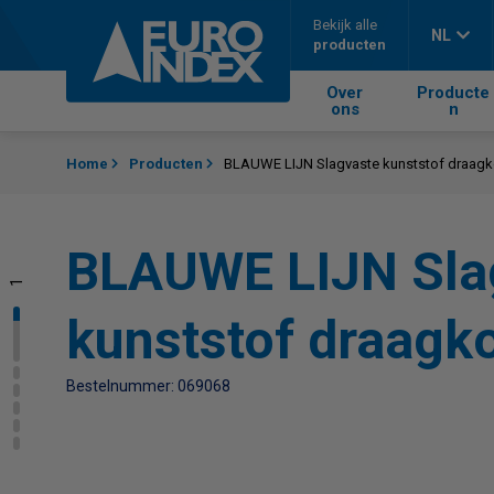
Skip to content
Bekijk alle
NL
producten
Over
Producte
ons
n
Home
Producten
BLAUWE LIJN Slagvaste kunststof draagk
BLAUWE LIJN Sla
1
2
3
4
5
6
kunststof draagko
Bestelnummer: 069068