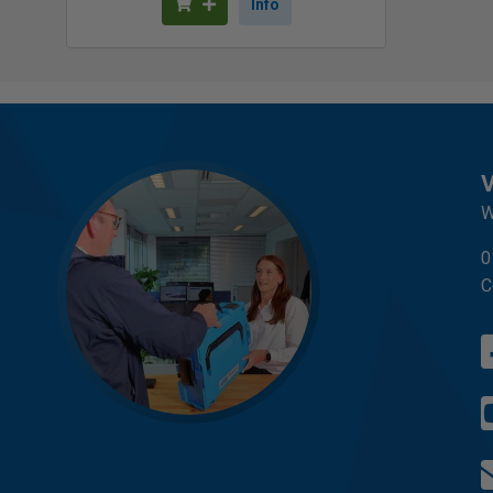
Info
W
0
C