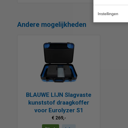
Instellingen
Andere mogelijkheden
BLAUWE LIJN Slagvaste
kunststof draagkoffer
voor Eurolyzer S1
€ 269,-