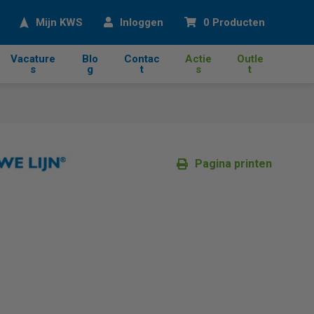
eken
Mijn KWS
Inloggen
0 Producten
Vacature
Blo
Contac
Actie
Outle
s
g
t
s
t
Pagina printen