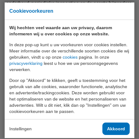
onderhoud, periodieke inspecties en de eerste bijzondere
inspectie volgens SCIOS scope 1 t/m 6. Door de
Cookievoorkeuren
geïntegreerde peltierkoeler is het instrument geschikt
voor langdurige metingen en nauwkeurige NOx-metingen.
Wij hechten veel waarde aan uw privacy, daarom
informeren wij u over cookies op onze website.
De behuizing van het instrument bestaat uit een zeer
sterke lucht-, stof- en waterdichte koffer (Pelicase), wat
In deze pop-up kunt u uw voorkeuren voor cookies instellen.
dit toestel de meest robuuste en compacte analyser in
Meer informatie over de verschillende soorten cookies die wij
gebruiken, vindt u op onze
cookies
pagina. In onze
zijn klasse maakt.
privacyverklaring
leest u hoe we uw persoonsgegevens
verwerken.
Productinformatie
Door op "Akkoord" te klikken, geeft u toestemming voor het
gebruik van alle cookies, waaronder functionele, analytische
Inbegrepen accessoires
en advertentie/trackingcookies. Deze worden gebruikt voor
het optimaliseren van de website en het personaliseren van
De Maxilyzer NG Plus wordt geleverd met een verwarmde
advertenties. Wilt u dit niet, klik dan op "Instellingen" om uw
monsternameslang, compleet accessoirepakket en geldig
cookievoorkeuren aan te passen.
kalibratiecertificaat.
Instellingen
Akkoord