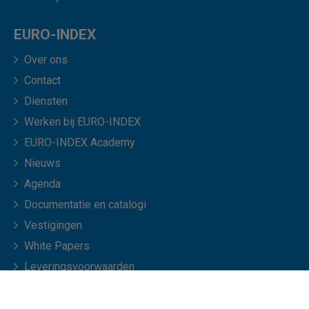
EURO-INDEX
Over ons
Contact
Diensten
Werken bij EURO-INDEX
EURO-INDEX Academy
Nieuws
Agenda
Documentatie en catalogi
Vestigingen
White Papers
Leveringsvoorwaarden
Veelgestelde vragen