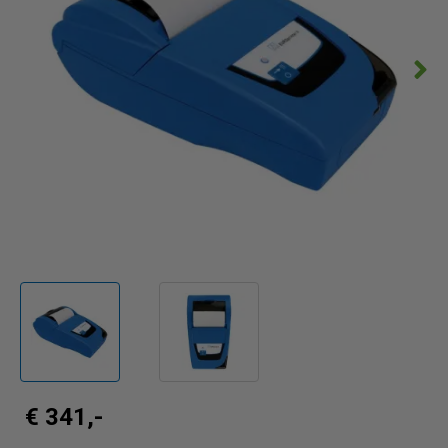
€ 341,-