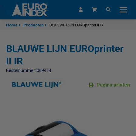
Skip to content
Home
Producten
BLAUWE LIJN EUROprinter II IR
BLAUWE LIJN EUROprinter
II IR
Bestelnummer: 069414
Pagina printen