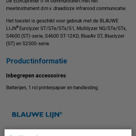
De EUROprinter II IR communiceert met het
meetinstrument d.m.v. draadloze infrarood communicatie.
Het toestel is geschikt voor gebruik met de BLAUWE
®
LIJN
Eurolyzer ST/STe/STx/S1, Multilyzer NG/STe/STx,
S4600 (ST)-serie, S4600 ST-12KD, BlueAir ST, Bluelyzer
(ST) en S2500-serie.
Productinformatie
Inbegrepen accessoires
Batterijen, 1 rol printerpapier en handleiding.