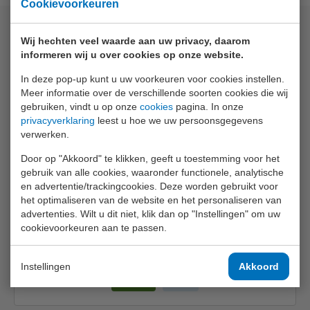
Cookievoorkeuren
Bijpassende artikelen
Wij hechten veel waarde aan uw privacy, daarom
informeren wij u over cookies op onze website.
In deze pop-up kunt u uw voorkeuren voor cookies instellen.
Meer informatie over de verschillende soorten cookies die wij
gebruiken, vindt u op onze
cookies
pagina. In onze
privacyverklaring
leest u hoe we uw persoonsgegevens
verwerken.
Door op "Akkoord" te klikken, geeft u toestemming voor het
gebruik van alle cookies, waaronder functionele, analytische
en advertentie/trackingcookies. Deze worden gebruikt voor
het optimaliseren van de website en het personaliseren van
BLAUWE LIJN Printerpapier t.b.v. de
advertenties. Wilt u dit niet, klik dan op "Instellingen" om uw
EUROprinter
cookievoorkeuren aan te passen.
€ 6,20
Instellingen
Akkoord
Info