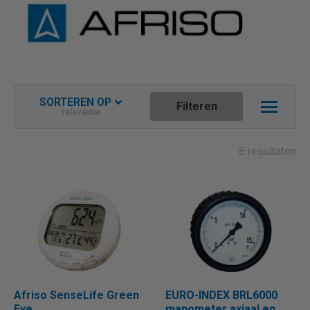
SORTEREN OP
Filteren
relevantie
Relevantie
Nieuwste aflopend
8 resultaten
Naam oplopend
Naam aflopend
Prijs oplopend
Prijs aflopend
Afriso SenseLife Green
EURO-INDEX BRL6000
Eye
manometer axiaal en