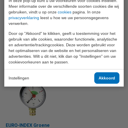
In deze pop-up kunt u uw voorkeuren voor cookies instellen.
AFRISO doosveermanometers
10 stuks)
bestaan in talloze maten,
Meer informatie over de verschillende soorten cookies die wij
uitvoeringen, meetbereiken en
toepassingen.
gebruiken, vindt u op onze
cookies
pagina. In onze
Stootvaste, roestwerende
afgedichte manometers IP65,
privacyverklaring
leest u hoe we uw persoonsgegevens
voor gebruik in open lucht of
verwerken.
vochtige/natte ruimte. Geschikt
voor gasvormige en vloeibare
media (...)
Door op "Akkoord" te klikken, geeft u toestemming voor het
Prijs op aanvraag
Prijs op aanvraag
gebruik van alle cookies, waaronder functionele, analytische
en advertentie/trackingcookies. Deze worden gebruikt voor
INFO
INFO
het optimaliseren van de website en het personaliseren van
advertenties. Wilt u dit niet, klik dan op "Instellingen" om uw
Voeg toe aan
Voeg toe aan
cookievoorkeuren aan te passen.
vergelijking
vergelijking
Instellingen
Akkoord
EURO-INDEX Groene