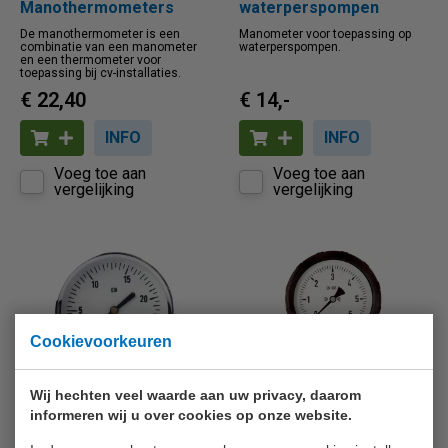
Manothermometers
waterperspompen
De manothermometer is een
Manometer voor toepassing op
combinatie van een manometer
waterperspompen.
en een thermometer voor
toepassing bij cv-installaties.
€ 22,40
€ 14,-
INFO
INFO
Voeg toe aan
Voeg toe aan
vergelijking
vergelijking
Cookievoorkeuren
Wij hechten veel waarde aan uw privacy, daarom
EURO-INDEX
EURO-INDEX
informeren wij u over cookies op onze website.
Doosveermanometers
Manometers met
robuuste behuizing (per