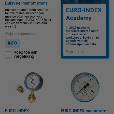
Buisveermanometers
EURO-INDEX
Buisveermanometers bestaan in
talloze maten, uitvoeringen,
Academy
meetbereiken en voor vele
toepassingen. EURO-INDEX bezit
een eigen fabriek in Duitsland
waa (...)
In 2026 geven wij
meerdere interessante
Prijs op aanvraag
infosessies en
workshops. Bekijk onze
agenda voor de
INFO
onderwerpen en data.
Voeg toe aan
Meer info
vergelijking
EURO-INDEX
EURO-INDEX manometer