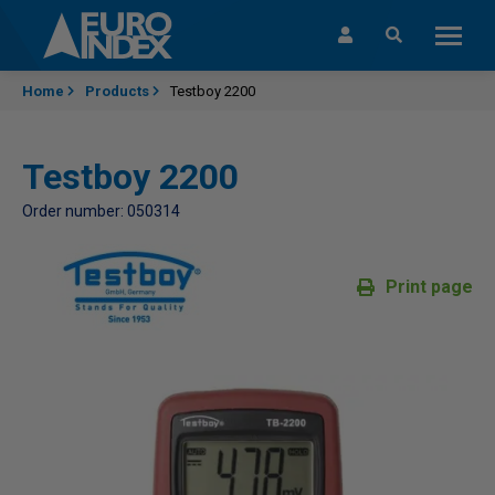
Skip to content
Home
Products
Testboy 2200
Testboy 2200
Order number: 050314
Print page