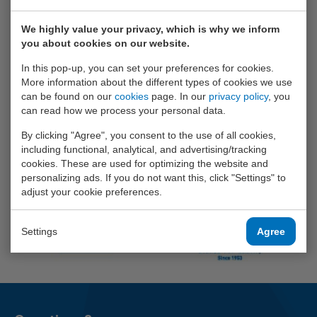
en weerstand en voert doorbel- en diodetests uit. Het
toestel beschikt over automatische bereikinstelling en
We highly value your privacy, which is why we inform
schakelt zichzelf uit na een inactiviteit van 15 minuten.
you about cookies on our website.
In this pop-up, you can set your preferences for cookies.
Product information
More information about the different types of cookies we use
can be found on our
cookies
page. In our
privacy policy
, you
can read how we process your personal data.
Included accessories
By clicking "Agree", you consent to the use of all cookies,
CAT III meetsnoerenset, 2 batterijen type 1,5 V AAA,
including functional, analytical, and advertising/tracking
draagtas en handleiding.
cookies. These are used for optimizing the website and
personalizing ads. If you do not want this, click "Settings" to
adjust your cookie preferences.
Settings
Agree