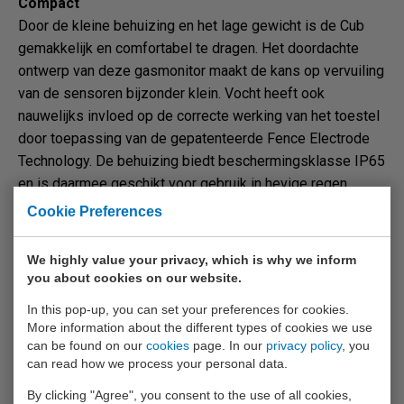
Compact
Door de kleine behuizing en het lage gewicht is de Cub
gemakkelijk en comfortabel te dragen. Het doordachte
ontwerp van deze gasmonitor maakt de kans op vervuiling
van de sensoren bijzonder klein. Vocht heeft ook
nauwelijks invloed op de correcte werking van het toestel
door toepassing van de gepatenteerde Fence Electrode
Technology. De behuizing biedt beschermingsklasse IP65
en is daarmee geschikt voor gebruik in hevige regen.
Cookie Preferences
Functionaliteit
De Ion Science Cub is voorzien van een groot display met
We highly value your privacy, which is why we inform
achtergrondverlichting waarop de meetwaarden
you about cookies on our website.
gemakkelijk zijn af te lezen. De bediening van het toestel
is eenvoudig en intuïtief met slechts één knop. Bij
In this pop-up, you can set your preferences for cookies.
More information about the different types of cookies we use
overschrijding van de ingestelde grenswaarde wordt de
can be found on our
cookies
page. In our
privacy policy
, you
gebruiker gealarmeerd met knipperende LED’s, een luid
can read how we process your personal data.
akoestisch signaal en vibratie. De Cub is voorzien van een
By clicking "Agree", you consent to the use of all cookies,
oplaadbare accu met een zeer lange gebruiksduur van 16