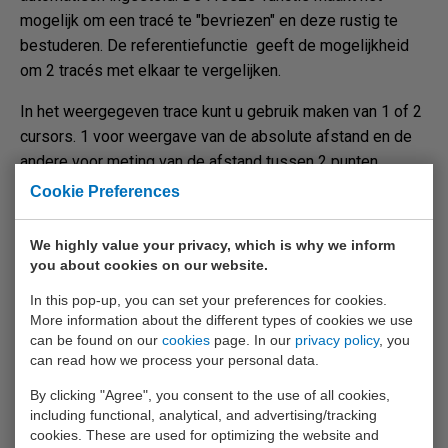
mogelijk om een tracé te "bevriezen" en deze rustig te
bestuderen. De referentiefunctie geeft de mogelijkheid
om 2 tracés met elkaar te vergelijken.
In het weergegeven trace kunt u gebruik maken van 1 of 2
cursors. 1 voor weergave van de absolute afstand en de
andere voor meting van de afstand tussen 2 punten.
Cookie Preferences
Metracable Manager PC software
We highly value your privacy, which is why we inform
®
De Metracable TDR Pro is voorzien van Bluetooth
you about cookies on our website.
communicatie. Hiermee kunnen de meetresultaten naar
In this pop-up, you can set your preferences for cookies.
een PC met Metracable Manager PC software worden
More information about the different types of cookies we use
getransporteerd voor opslag en analyse. U kan Metracable
can be found on our
cookies
page. In our
privacy policy
, you
Manager PC Software downloaden via onderstaande link.
can read how we process your personal data.
By clicking "Agree", you consent to the use of all cookies,
Metracable Manager PC software
including functional, analytical, and advertising/tracking
cookies. These are used for optimizing the website and