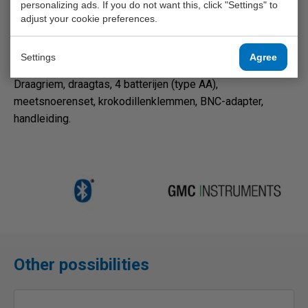
personalizing ads. If you do not want this, click "Settings" to
adjust your cookie preferences.
Product information
Included accessories
Settings
Agree
Draagriem, draagtas, 4 batterijen (type AA),
meetsnoerenset, krokodillenklemmen, BNC-adapter,
handleiding.
Other possibilities