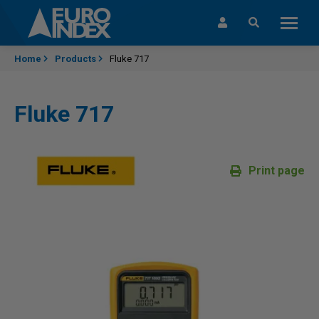
Skip to content
Home
Products
Fluke 717
Fluke 717
Print page