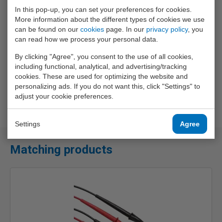
Inclusief geel beschermholster, TL75 meetsnoeren,
In this pop-up, you can set your preferences for cookies.
AC70A krokodillenklemmen, 9 V alkaline batterij en
More information about the different types of cookies we use
Nederlandstalige handleiding.
can be found on our
cookies
page. In our
privacy policy
, you
can read how we process your personal data.
By clicking "Agree", you consent to the use of all cookies,
including functional, analytical, and advertising/tracking
cookies. These are used for optimizing the website and
personalizing ads. If you do not want this, click "Settings" to
adjust your cookie preferences.
Settings
Agree
Matching products