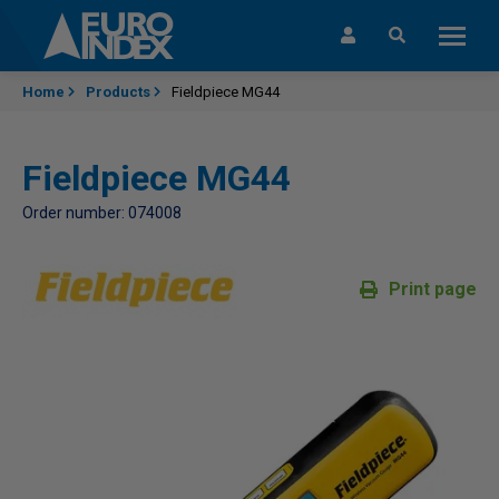
Skip to content
Home
Products
Fieldpiece MG44
Fieldpiece MG44
Order number: 074008
Print page