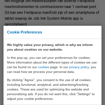
het mogelijk om meetresultaten van diverse Fieldpiece
meetinstrumenten te communiceren naar 1 centraal punt.
Dit kan een Fieldpiece manifold zijn of een smartphone of
tablet waarop de Job link System Mobile app is
geïnstalleerd.
Cookie Preferences
®
Door een Job Link
verbinding van een instrument naar
een manifold te maken worden de meetresultaten van het
We highly value your privacy, which is why we inform
instrument toegevoegd aan die van de manifold en
you about cookies on our website.
gelijktijdig weergegeven. Door een Fieldpiece instrument
®
via Job Link
te verbinden met een smartphone of tablet
In this pop-up, you can set your preferences for cookies.
More information about the different types of cookies we use
®
met de Job Link
app kunnen meetresultaten in realtime
can be found on our
cookies
page. In our
privacy policy
, you
worden uitgelezen, geanalyseerd en als meetrapportage
can read how we process your personal data.
worden gedeeld.
By clicking "Agree", you consent to the use of all cookies,
Meer informatie over de Job Link System Mobile
including functional, analytical, and advertising/tracking
cookies. These are used for optimizing the website and
app
personalizing ads. If you do not want this, click "Settings" to
adjust your cookie preferences.