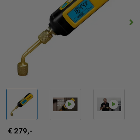
€ 279,-