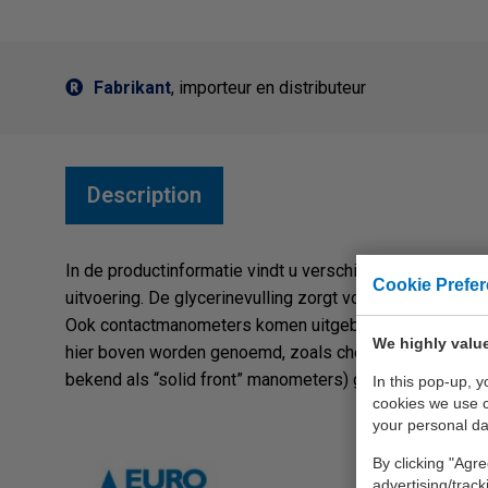
Fabrikant
, importeur en distributeur
Description
In de productinformatie vindt u verschillende selectiet
Cookie Prefe
uitvoering. De glycerinevulling zorgt voor een effectie
Ook contactmanometers komen uitgebreid aan bod met ee
We highly value
hier boven worden genoemd, zoals chemiemanometers m
bekend als “solid front” manometers) geven wij u gr
In this pop-up, 
cookies we use 
your personal da
By clicking "Agre
advertising/trac