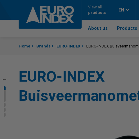
Skip to content
View all
EN
products
About us
Products
Home
Brands
EURO-INDEX
EURO-INDEX Buisveermanom
EURO-INDEX
1
2
3
4
Buisveermanome