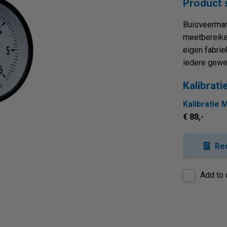
Product
Buisveerman
meetbereike
eigen fabrie
iedere gewe
Kalibrati
Kalibratie 
€ 88,-
Re
Add to