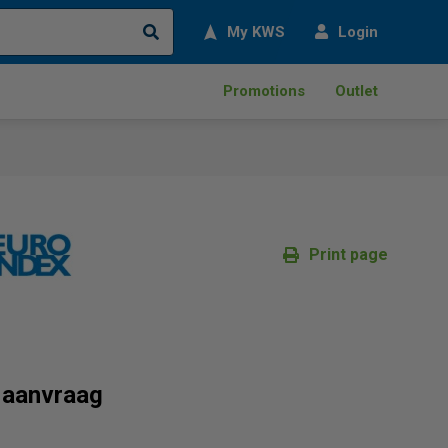
Search
My KWS
Login
Promotions
Outlet
Print page
p aanvraag