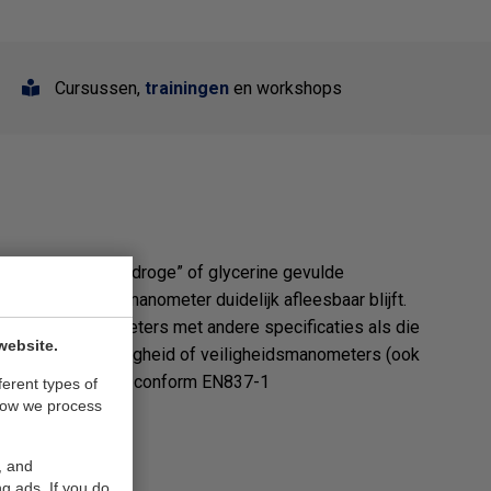
Cursussen,
trainingen
en workshops
tvrijstaal en in “droge” of glycerine gevulde
f een trillende manometer duidelijk afleesbaar blijft.
bel. Voor manometers met andere specificaties als die
website.
n hoge nauwkeurigheid of veiligheidsmanometers (ook
rden geproduceerd conform EN837-1
ferent types of
how we process
, and
g ads. If you do