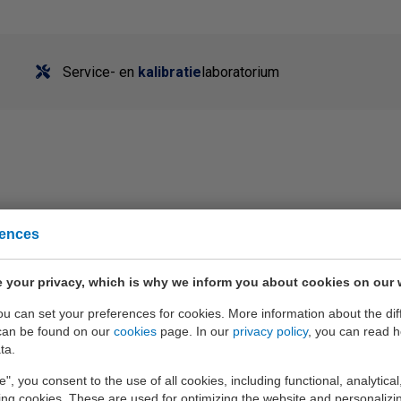
Service- en
kalibratie
laboratorium
abellen voor buisveermanometers van zwart gespoten staal of roes
rences
ve demping van de wijzerbeweging, waardoor een onstabiele druk o
n uiteenzetting van verschillende contacten en een selectieta
 your privacy, which is why we inform you about cookies on our 
et een roestvrijstalen meetwerk, industriemanometers met ee
aag een passend advies en offerte. EURO-INDEX manometers wo
you can set your preferences for cookies. More information about the dif
can be found on our
cookies
page. In our
privacy policy
, you can read 
ta.
e", you consent to the use of all cookies, including functional, analytical
king cookies. These are used for optimizing the website and personalizin