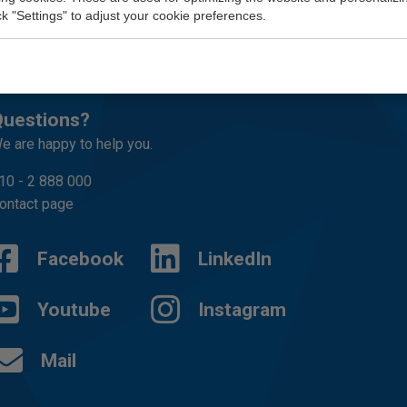
ick "Settings" to adjust your cookie preferences.
uestions?
e are happy to help you.
10 - 2 888 000
ontact page
Facebook
LinkedIn
Youtube
Instagram
Mail