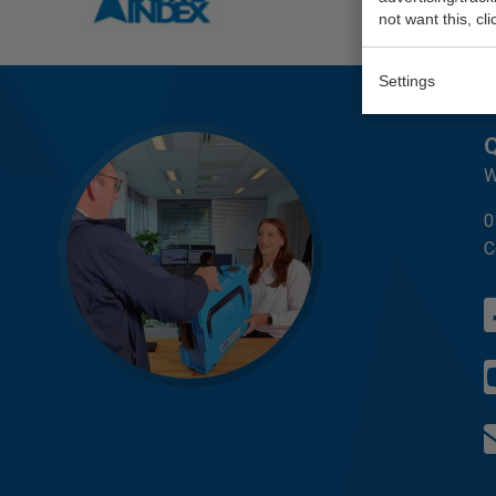
not want this, cl
Settings
Q
W
0
C