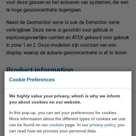
voor deze gassen en het activeren van systemen, die een
te hoge gasconcentratie tegengaan.
Naast de Gasmonitor-serie is ook de Exmonitor-serie
verkrijgbaar. Deze serie is geschikt voor gebruik in
explosiegevaarlijke ruimten en ATEX gekeurd voor gebruik
in zone 1 en 2. Deze modellen zijn voorzien van een
display, waarop de actuele gasconcentratie is af te lezen.
Product information
Cookie Preferences
Included accessories
We highly value your privacy, which is why we inform
Handleiding
you about cookies on our website.
In this pop-up, you can set your preferences for cookies.
More information about the different types of cookies we use
can be found on our
cookies
page. In our
privacy policy
, you
can read how we process your personal data.