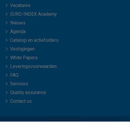
Vacatures
EURO-INDEX Academy
Nieuws
Agenda
Catalogi en actiefolders
Vestigingen
White Papers
Leveringsvoorwaarden
FAQ
Services
Quality assurance
Contact us
© Copyright 2026 EURO-INDEX b.v.