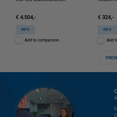
€ 4.504,-
€ 324,-
INFO
INFO
Add to comparison
Add t
PREV
Q
W
0
C