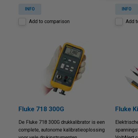
INFO
INFO
Add to comparison
Add t
Fluke 718 300G
Fluke K
De Fluke 718 300G drukkalibrator is een
Elektrisch
complete, autonome kalibratieoplossing
spanningst
voor vele drukinstrumenten.
VoltAlert 