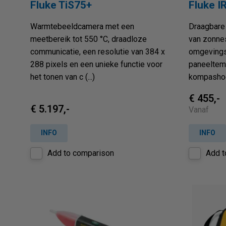
Fluke TiS75+
Fluke I
Warmtebeeldcamera met een
Draagbare
meetbereik tot 550 °C, draadloze
van zonnes
communicatie, een resolutie van 384 x
omgevings
288 pixels en een unieke functie voor
paneeltemp
het tonen van c (...)
kompashoe
€ 455,-
€ 5.197,-
Vanaf
INFO
INFO
Add to comparison
Add t