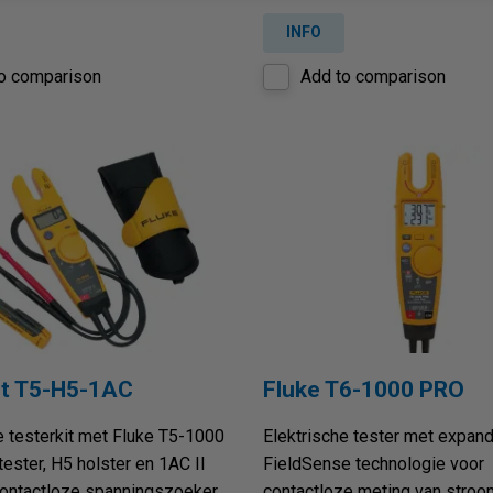
INFO
o comparison
Add to comparison
it T5-H5-1AC
Fluke T6-1000 PRO
e testerkit met Fluke T5-1000
Elektrische tester met expan
ester, H5 holster en 1AC II
FieldSense technologie voor
contactloze spanningszoeker.
contactloze meting van stroo