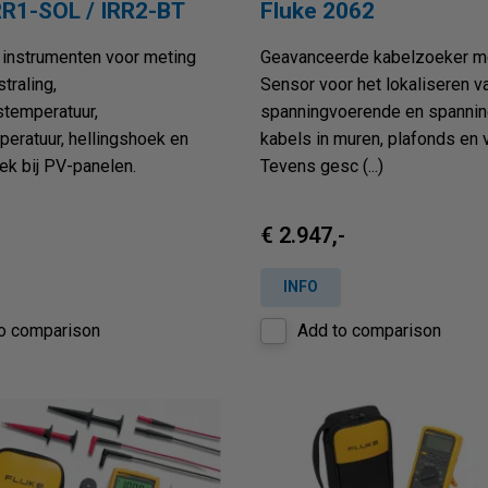
RR1-SOL / IRR2-BT
Fluke 2062
 instrumenten voor meting
Geavanceerde kabelzoeker m
traling,
Sensor voor het lokaliseren v
temperatuur,
spanningvoerende en spanni
eratuur, hellingshoek en
kabels in muren, plafonds en 
k bij PV-panelen.
Tevens gesc (...)
€ 2.947,-
INFO
o comparison
Add to comparison