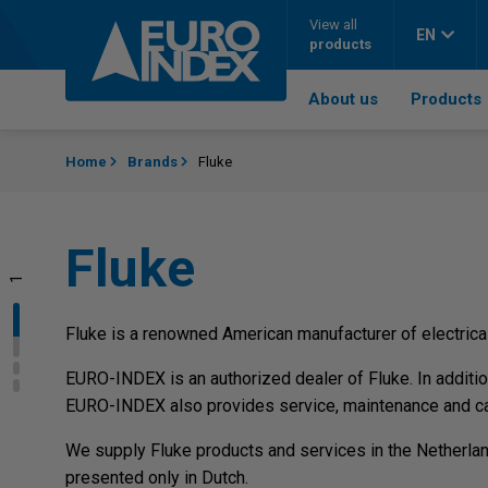
Skip to content
View all
EN
products
About us
Products
Home
Brands
Fluke
Fluke
1
2
3
Fluke is a renowned American manufacturer of electric
EURO-INDEX is an authorized dealer of Fluke. In additi
EURO-INDEX also provides service, maintenance and cal
We supply Fluke products and services in the Netherland
presented only in Dutch.