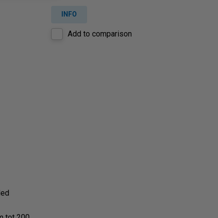
INFO
Add to comparison
ded
m tot 200