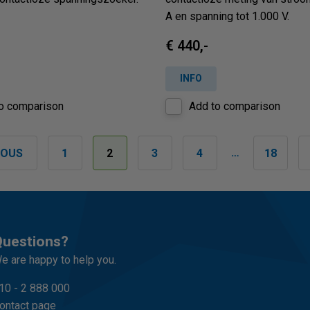
A en spanning tot 1.000 V.
€ 440,-
INFO
o comparison
Add to comparison
…
IOUS
1
2
3
4
18
uestions?
e are happy to help you.
10 - 2 888 000
ontact page