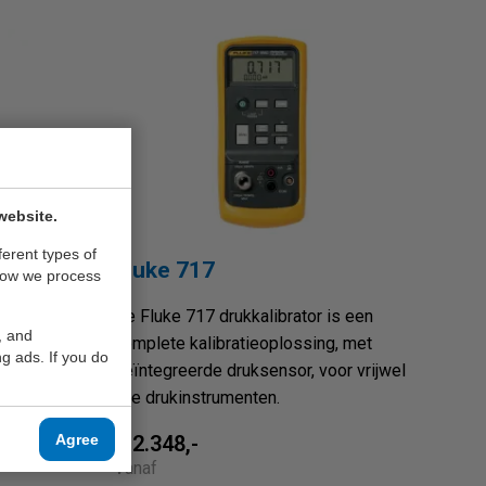
website.
ferent types of
Fluke 717
how we process
esten
De Fluke 717 drukkalibrator is een
, and
bij PLC's
complete kalibratieoplossing, met
g ads. If you do
 te
geïntegreerde druksensor, voor vrijwel
alle drukinstrumenten.
Agree
€ 2.348,-
Vanaf