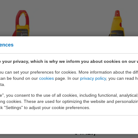
rences
 your privacy, which is why we inform you about cookies on our 
you can set your preferences for cookies. More information about the dif
78 FC
Fluke 772
can be found on our
cookies
page. In our
privacy policy
, you can read 
ta.
stroomtang met contactloze
Processtroomtang voor het t
e", you consent to the use of all cookies, including functional, analytical
meting, Power Quality
en meting van processignalen 
king cookies. These are used for optimizing the website and personalizin
en iFlex™ flexibele stroomtang.
en transmitters zonder de lus
ick "Settings" to adjust your cookie preferences.
onderbreken.
€ 1.429,-