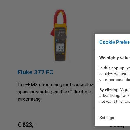
Cookie Prefe
We highly value
In this pop-up, 
Fluke 377 FC
Fluke 3
cookies we use 
your personal da
True-RMS stroomtang met contactloze
True-RMS 
By clicking "Agre
spanningsmeting en iFlex™ flexibele
spannings
advertising/trac
stroomtang.
indicator 
not want this, cl
Settings
€ 823,-
€ 906,-